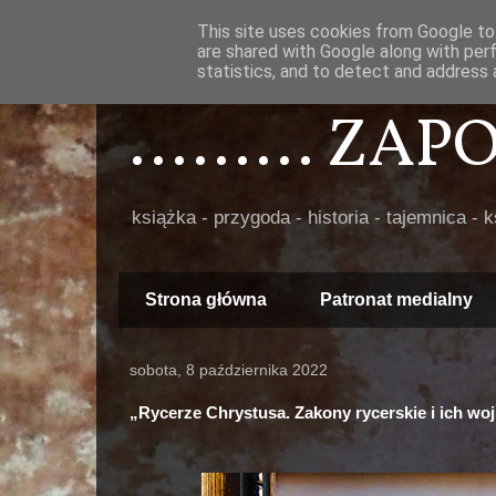
This site uses cookies from Google to 
are shared with Google along with per
statistics, and to detect and address 
......... ZA
książka - przygoda - historia - tajemnica - 
Strona główna
Patronat medialny
sobota, 8 października 2022
„Rycerze Chrystusa. Zakony rycerskie i ich wo