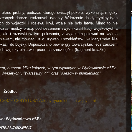
 okres próbny, podczas którego ćwiczył pokorę, wykonując między
czesnych dobrze urodzonych rycerzy. Wdrożenie do dyscypliny tych
h do wojaczki i rozlewu krwi, wcale nie było łatwe. Mimo to nie
 czas między pracą, podnoszeniem swych kwalifikacji wojskowych a
, ale i rozrywki (w tym polowania, z wyjątkiem polowań na lwy), a
gniewem, nie mówiąc już o używaniu przekleństw i wulgaryzmów. Nie
 okazji do bójek). Dopuszczano pewne gry towarzyskie, lecz zarazem
itwy, czytelnictwo i prace na rzecz ogółu. (fragment książki).
---
arzem, autorem kilku książek, w tym wydanych w Wydawnictwie eSPe:
y Wyklętych", "Warszawy ’44" oraz "Kresów w płomieniach".
Źródło:
-RYCERZE-CHRYSTUSA-Zakony-rycerskie-i-ich-wojny.html
wo: Wydawnictwo eSPe
978-83-7482-856-7