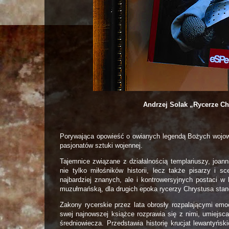
Andrzej Solak „Rycerze Chr
Porywająca opowieść o owianych legendą Bożych wojowni
pasjonatów sztuki wojennej.
Tajemnice związane z działalnością templariuszy, joan
nie tylko miłośników historii, lecz także pisarzy i 
najbardziej znanych, ale i kontrowersyjnych postaci w 
muzułmańską, dla drugich epoka rycerzy Chrystusa stano
Zakony rycerskie przez lata obrosły rozpalającymi emo
swej najnowszej książce rozprawia się z nimi, umiejs
średniowiecza. Przedstawia historię krucjat lewantyńs