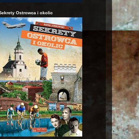
Sekrety Ostrowca i okolic