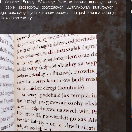
i północnej Europy. Wplatając fakty w barwną narrację, tworzy
j liczbie szczegółów dotyczących uwarunkowań kulturowych i
e reguł poszczególnych zakonów opowieść ta jest również solidnym
lk w obronie wiary.