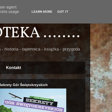
user-agent
erate usage
LEARN MORE
GOT IT
EKA ........
 - historia - tajemnica - książka - przygoda
Kontakt
Sekrety Gór Świętokrzyskich