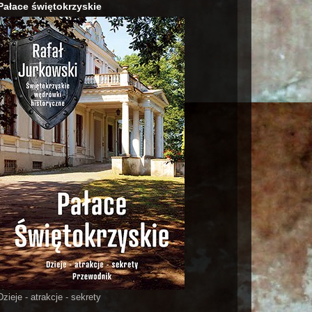
Pałace świętokrzyskie
Dzieje - atrakcje - sekrety