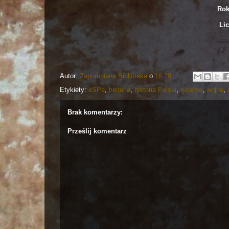
Rok
Lic
Autor:
Zapomniana Biblioteka
o
16:29
Etykiety:
eSPe
,
historia
,
historia Polski
,
rycerze
,
wojna
,
Brak komentarzy:
Prześlij komentarz