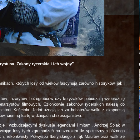
ystusa. Zakony rycerskie i ich wojny”
kach, których losy od wieków fascynują zarówno historyków, jak i
nitów, lazarytów, bożogrobców czy krzyżaków pobudzają wyobraźnię
scenarzystów filmowych. Członkowie zakonów rycerskich należą do
historii Kościoła. Jedni uznają ich za bohaterów walki z ekspansją
wi ciemną kartę w dziejach chrześcijaństwa.
cje i wzbudzającymi dyskusje legendami i mitami. Andrzej Solak w
cawiając losy tych zgromadzeń na szerokim tle społecznym późnego
kich, rekonkwisty Półwyspu Iberyjskiego z rąk Maurów oraz walk ze