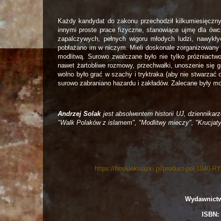
Każdy kandydat do zakonu przechodził kilkumiesięczny
innymi proste prace fizyczne, stanowiące ujmę dla ów
zapalczywych, pełnych wigoru młodych ludzi, nawykłyc
pobłażano im w niczym. Mieli doskonale zorganizowany
modlitwą. Surowo zwalczane było nie tylko próżniactwo
nawet żartobliwe rozmowy, przechwałki, unoszenie się 
wolno było grać w szachy i tryktraka (aby nie stwarzać
surowo zabraniano hazardu i zakładów. Zalecane były modl
Andrzej Solak
jest absolwentem historii UJ, dziennik
"Walk Polaków z islamem", "Modlitwy mieczy", "Krucjat
https://boskieksiazki.pl/product-pol-1040
Wydawnict
ISBN: 