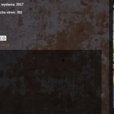
 wydania: 2017
zba stron: 392
zakony