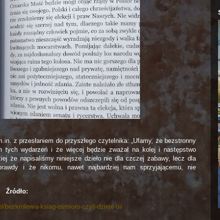
m.in. z przesłaniem do przyszłego czytelnika: „Ufamy, że bezstronny
h tych wydarzeń i że więcej będzie zważał na kolej i następstwo
ej że napisaliśmy niniejsze dzieło nie dla czczej zabawy, lecz dla
prawdy i że nikomu, nawet najbardziej nam sprzyjającemu, nie
Źródło:
l/bezkrolewia-ksiag-osmioro-czyli-dzieje-tiii