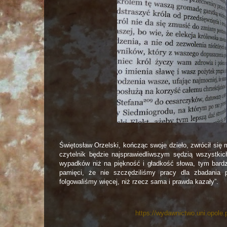
Świętosław Orzelski, kończąc swoje dzieło, zwrócił się 
czytelnik będzie najsprawiedliwszym sędzią wszystkic
wypadków niż na piękność i gładkość słowa, tym bardzi
pamięci, że nie szczędziliśmy pracy dla zbadania 
folgowaliśmy więcej, niż rzecz sama i prawda kazały”.
https://wydawnictwo.uni.opole.p