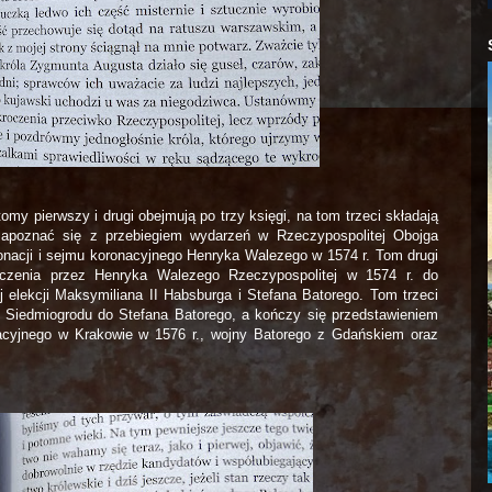
my pierwszy i drugi obejmują po trzy księgi, na tom trzeci składają
zapoznać się z przebiegiem wydarzeń w Rzeczypospolitej Obojga
nacji i sejmu koronacyjnego Henryka Walezego w 1574 r. Tom drugi
zczenia przez Henryka Walezego Rzeczypospolitej w 1574 r. do
 elekcji Maksymiliana II Habsburga i Stefana Batorego. Tom trzeci
 Siedmiogrodu do Stefana Batorego, a kończy się przedstawieniem
acyjnego w Krakowie w 1576 r., wojny Batorego z Gdańskiem oraz