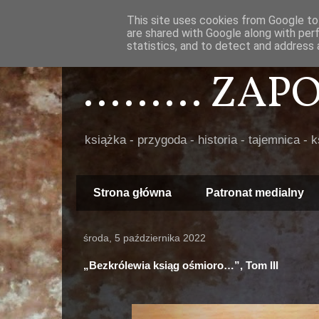
This site uses cookies from Google to 
are shared with Google along with per
statistics, and to detect and address 
......... ZA
książka - przygoda - historia - tajemnica - 
Strona główna
Patronat medialny
środa, 5 października 2022
„Bezkrólewia ksiąg ośmioro…”, Tom III