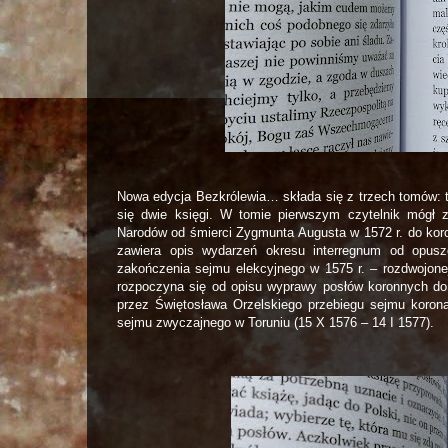
Nowa edycja Bezkrólewia… składa się z trzech tomów: to
się dwie księgi. W tomie pierwszym czytelnik mógł 
Narodów od śmierci Zygmunta Augusta w 1572 r. do koro
zawiera opis wydarzeń okresu interregnum od opus
zakończenia sejmu elekcyjnego w 1575 r. – rozdwojonej
rozpoczyna się od opisu wyprawy posłów koronnych do
przez Świętosława Orzelskiego przebiegu sejmu koron
sejmu zwyczajnego w Toruniu (15 X 1576 – 14 I 1577).