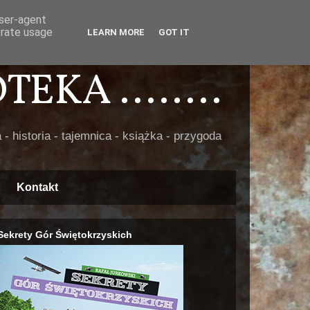
user-agent
erate usage
LEARN MORE
GOT IT
EKA ........
 - historia - tajemnica - książka - przygoda
Kontakt
Sekrety Gór Świętokrzyskich