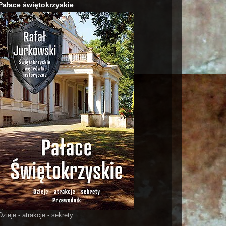
Pałace świętokrzyskie
Dzieje - atrakcje - sekrety