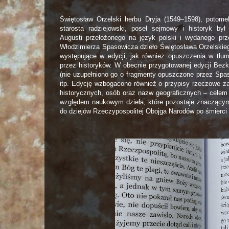
Świętosław Orzelski herbu Dryja (1549–1598), potom
starosta radziejowski, poseł sejmowy i historyk był
Augusti przełożonego na język polski i wydanego p
Włodzimierza Spasowicza dzieło Świętosława Orzelskie
występujące w edycji, jak również opuszczenia w tłu
przez historyków. W obecnie przygotowanej edycji Bezkr
(nie uzupełniono go o fragmenty opuszczone przez Spa
itp. Edycję wzbogacono również o przypisy rzeczowe z
historycznych, osób oraz nazw geograficznych – celem
względem naukowym dzieła, które pozostaje znaczącym
do dziejów Rzeczypospolitej Obojga Narodów po śmierc