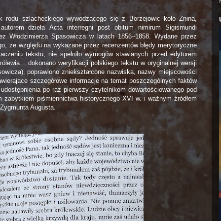
ek rodu szlacheckiego wywodzącego się z Borzejowic koło Żnina,
 autorem dzieła Acta interregni post obitum nimirum Sigismundi
rzez Włodzimierza Spasowicza w latach 1856–1858. Wydane przez
go, ze względu na wykazane przez recenzentów błędy merytoryczne
maczeniu tekstu, nie spełniło wymogów stawianych przed edytorem
ólewia… dokonano weryfikacji polskiego tekstu w oryginalnej wersji
sowicza), poprawiono zniekształcone nazwiska, nazwy miejscowości
awierające szczegółowe informacje na temat poszczególnych faktów
 udostępnienia po raz pierwszy czytelnikom dowartościowanego pod
 zabytkiem piśmiennictwa historycznego XVI w. i ważnym źródłem
i Zygmunta Augusta.