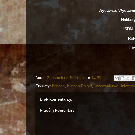
Wydawca: Wydawnic
Nakład
ISBN: 
Rok
Lic
Autor:
Zapomniana Biblioteka
o
14:53
Etykiety:
historia
,
historia Polski
,
Wydawnictwo Uniwersy
Brak komentarzy:
Prześlij komentarz