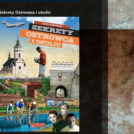
Sekrety Ostrowca i okolic