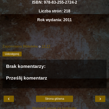
ISBN: 978-83-255-2724-2
Liczba stron: 218
Rok wydania: 2011
Zapomniana Biblioteka
o
15:27
Udostępnij
Brak komentarzy:
Prześlij komentarz
‹
›
Strona główna
Wyświetl wersję na komputer