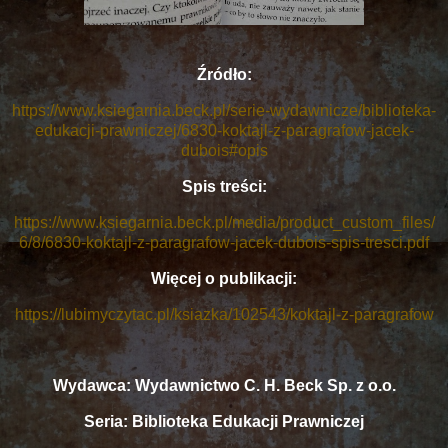
Źródło:
https://www.ksiegarnia.beck.pl/serie-wydawnicze/biblioteka-
edukacji-prawniczej/6830-koktajl-z-paragrafow-jacek-
dubois#opis
Spis treści:
https://www.ksiegarnia.beck.pl/media/product_custom_files/
6/8/6830-koktajl-z-paragrafow-jacek-dubois-spis-tresci.pdf
Więcej o publikacji:
https://lubimyczytac.pl/ksiazka/102543/koktajl-z-paragrafow
Wydawca: Wydawnictwo C. H. Beck Sp. z o.o.
Seria: Biblioteka Edukacji Prawniczej