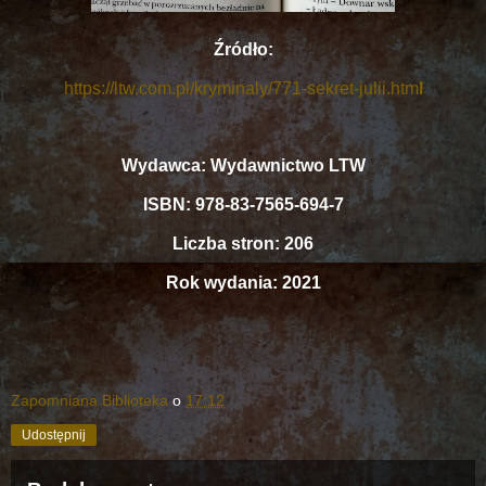
Źródło:
https://ltw.com.pl/kryminaly/771-sekret-julii.htm
l
Wydawca: Wydawnictwo LTW
ISBN: 978-83-7565-694-7
Liczba stron: 206
Rok wydania: 2021
Zapomniana Biblioteka
o
17:12
Udostępnij