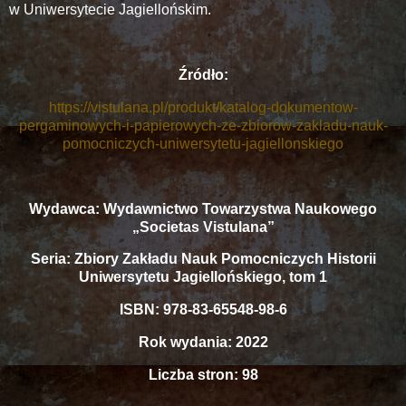
w Uniwersytecie Jagiellońskim.
Źródło:
https://vistulana.pl/produkt/katalog-dokumentow-
pergaminowych-i-papierowych-ze-zbiorow-zakladu-nauk-
pomocniczych-uniwersytetu-jagiellonskiego
Wydawca: Wydawnictwo Towarzystwa Naukowego
„Societas Vistulana”
Seria: Zbiory Zakładu Nauk Pomocniczych Historii
Uniwersytetu Jagiellońskiego, tom 1
ISBN: 978-83-65548-98-6
Rok wydania: 2022
Liczba stron: 98