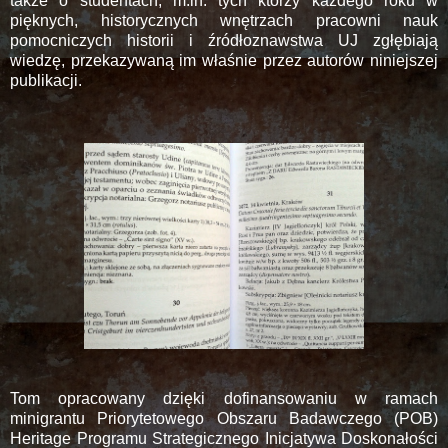
także o studentach, m.in. tych którzy każdego roku w
pięknych, historycznych wnętrzach pracowni nauk
pomocniczych historii i źródłoznawstwa UJ zgłębiają
wiedzę, przekazywaną im właśnie przez autorów niniejszej
publikacji.
Tom opracowany dzięki dofinansowaniu w ramach
minigrantu Priorytetowego Obszaru Badawczego (POB)
Heritage Programu Strategicznego Inicjatywa Doskonałości