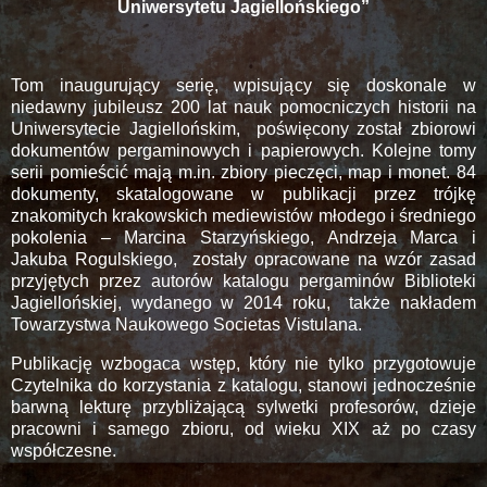
Uniwersytetu Jagiellońskiego”
Tom inaugurujący serię, wpisujący się doskonale w
niedawny jubileusz 200 lat nauk pomocniczych historii na
Uniwersytecie Jagiellońskim, poświęcony został zbiorowi
dokumentów pergaminowych i papierowych. Kolejne tomy
serii pomieścić mają m.in. zbiory pieczęci, map i monet. 84
dokumenty, skatalogowane w publikacji przez trójkę
znakomitych krakowskich mediewistów młodego i średniego
pokolenia – Marcina Starzyńskiego, Andrzeja Marca i
Jakuba Rogulskiego, zostały opracowane na wzór zasad
przyjętych przez autorów katalogu pergaminów Biblioteki
Jagiellońskiej, wydanego w 2014 roku, także nakładem
Towarzystwa Naukowego Societas Vistulana.
Publikację wzbogaca wstęp, który nie tylko przygotowuje
Czytelnika do korzystania z katalogu, stanowi jednocześnie
barwną lekturę przybliżającą sylwetki profesorów, dzieje
pracowni i samego zbioru, od wieku XIX aż po czasy
współczesne.