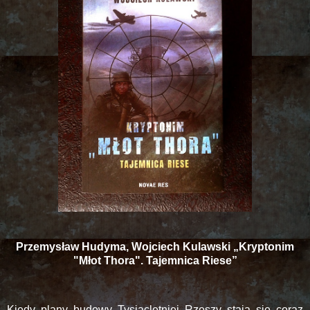
Przemysław Hudyma, Wojciech Kulawski „Kryptonim
"Młot Thora". Tajemnica Riese”
Kiedy plany budowy Tysiącletniej Rzeszy stają się coraz