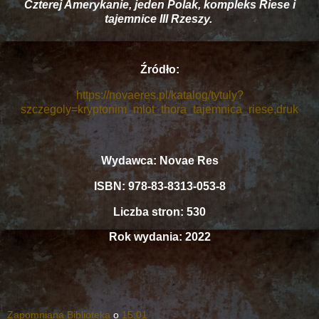
Czterej Amerykanie, jeden Polak, kompleks Riese i
tajemnice III Rzeszy.
Źródło:
https://novaeres.pl/katalog/tytuly?
szczegoly=kryptonim_mlot_thora_tajemnica_riese,druk
Wydawca: Novae Res
ISBN: 978-83-8313-053-8
Liczba stron: 530
Rok wydania: 2022
Zapomniana Biblioteka
o
15:01