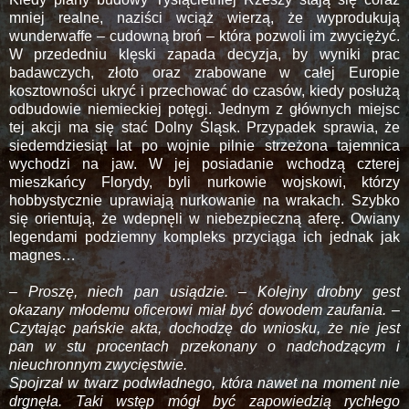
mniej realne, naziści wciąż wierzą, że wyprodukują
wunderwaffe – cudowną broń – która pozwoli im zwyciężyć.
W przededniu klęski zapada decyzja, by wyniki prac
badawczych, złoto oraz zrabowane w całej Europie
kosztowności ukryć i przechować do czasów, kiedy posłużą
odbudowie niemieckiej potęgi. Jednym z głównych miejsc
tej akcji ma się stać Dolny Śląsk. Przypadek sprawia, że
siedemdziesiąt lat po wojnie pilnie strzeżona tajemnica
wychodzi na jaw. W jej posiadanie wchodzą czterej
mieszkańcy Florydy, byli nurkowie wojskowi, którzy
hobbystycznie uprawiają nurkowanie na wrakach. Szybko
się orientują, że wdepnęli w niebezpieczną aferę. Owiany
legendami podziemny kompleks przyciąga ich jednak jak
magnes…
– Proszę, niech pan usiądzie. – Kolejny drobny gest
okazany młodemu oficerowi miał być dowodem zaufania. –
Czytając pańskie akta, dochodzę do wniosku, że nie jest
pan w stu procentach przekonany o nadchodzącym i
nieuchronnym zwycięstwie.
Spojrzał w twarz podwładnego, która nawet na moment nie
drgnęła. Taki wstęp mógł być zapowiedzią rychłego