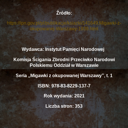
Źródło:
https://ipn.gov.pl/pl/publikacje/ksiazki/141649,Migawki-z-
okupowanej-Warszawy-1939.html
Wydawca: Instytut Pamięci Narodowej
Komisja Ścigania Zbrodni Przeciwko Narodowi
Polskiemu Oddział w Warszawie
Seria „Migawki z okupowanej Warszawy”, t. 1
ISBN: 978-83-8229-137-7
Rok wydania: 2021
Liczba stron: 353