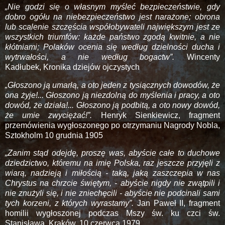
„Nie godzi się o własnym myśleć bezpieczeństwie, gdy
dobro ogółu na niebezpieczeństwo jest narażone; obrona
lub scalenie szczęścia współobywateli największym jest ze
wszystkich triumfów: każde państwo zgodą kwitnie, a nie
kłótniami; Polaków ocenia się według dzielności ducha i
wytrwałości, a nie według bogactw”.
Wincenty
Kadłubek, Kronika dziejów ojczystych
„Głoszono ją umarłą, a oto jeden z tysiącznych dowodów, że
ona żyje!... Głoszono ją niezdolną do myślenia i pracy, a oto
dowód, że działa!... Głoszono ją podbitą, a oto nowy dowód,
że umie zwyciężać!”.
Henryk Sienkiewicz, fragment
przemówienia wygłoszonego po otrzymaniu Nagrody Nobla,
Sztokholm 10 grudnia 1905
„Zanim stąd odejdę, proszę was, abyście całe to duchowe
dziedzictwo, któremu na imię Polska, raz jeszcze przyjęli z
wiarą, nadzieją i miłością - taką, jaką zaszczepia w nas
Chrystus na chrzcie świętym, - abyście nigdy nie zwątpili i
nie znużyli się, i nie zniechęcili - abyście nie podcinali sami
tych korzeni, z których wyrastamy”.
Jan Paweł II, fragment
homilii wygłoszonej podczas Mszy św. ku czci św.
Stanisława, Kraków, 10 czerwca 1979