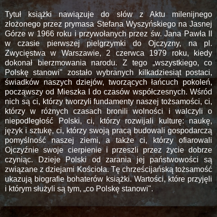
Tytuł książki nawiązuje do słów z Aktu milenijnego
złożonego przez prymasa Stefana Wyszyńskiego na Jasnej
Górze w 1966 roku i przywołanych przez św. Jana Pawła II
w czasie pierwszej pielgrzymki do Ojczyzny, na pl.
Zwycięstwa w Warszawie, 2 czerwca 1979 roku, kiedy
dokonał bierzmowania narodu. Z tego „wszystkiego, co
Polskę stanowi" zostało wybranych kilkadziesiąt postaci,
świadków naszych dziejów, tworzących łańcuch pokoleń,
począwszy od Mieszka I do czasów współczesnych. Wśród
nich są ci, którzy tworzyli fundamenty naszej tożsamości, ci,
którzy w różnych czasach bronili wolności i walczyli o
niepodległość Polski, ci, którzy rozwijali kulturę: naukę,
język i sztukę, ci, którzy swoją pracą budowali gospodarczą
pomyślność naszej ziemi, a także ci, którzy ofiarowali
Ojczyźnie swoje cierpienie i przeszli przez życie dobrze
czyniąc. Dzieje Polski od zarania jej państwowości są
związane z dziejami Kościoła. Tę chrześcijańską tożsamość
ukazują biografie bohaterów książki. Wartości, które przyjęli
i którym służyli są tym, „co Polskę stanowi".