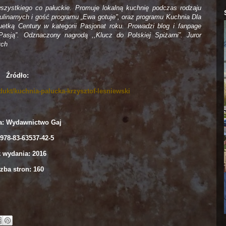
wszystkiego co pałuckie. Promuje lokalną kuchnię podczas rodzaju
kulinarnych i gość programu „Ewa gotuje”, oraz programu Kuchnia Dla
tką Century w kategorii Pasjonat roku. Prowadzi blog i fanpage
Pasją”. Odznaczony nagrodą ,,Klucz do Polskiej Spiżarni”. Juror
ych
Źródło:
dukt/kuchnia-palucka-krzysztof-lesniewski
: Wydawnictwo Gaj
978-83-63537-42-5
 wydania: 2016
zba stron: 160