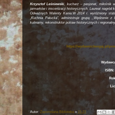
Krzysztof Leśniewski
, kucharz – pasjonat, miłośnik 
jarmarków i inscenizacji historycznych. Laureat nagród 
Odważnych Walenty Kania.W 2014 r. wyróżniony statue
„Kuchnia Pałucka”, administruje grupą ,,Wędzenie z 
kulinarny, rekonstruktor potraw historycznych i regionaln
https://wydawnictwogaj.pl/pro
Wydawca
ISBN: 
Rok
Lic
Autor:
Zapomniana Biblioteka
o
15:23