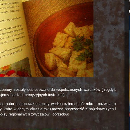
receptury zostały dostosowane do współczesnych warunków (niegdyś
emy bardziej precyzyjnych instrukcji).
i, autor pogrupował przepisy według czterech pór roku – pozwala to
tury, które w danym okresie roku można przyrządzić z najzdrowszych i
opisy regionalnych zwyczajów i obrzędów.