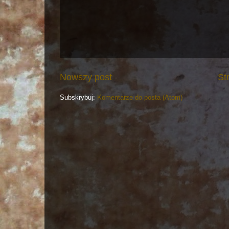
Nowszy post
St
Subskrybuj:
Komentarze do posta (Atom)