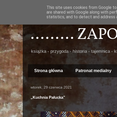
This site uses cookies from Google to 
are shared with Google along with per
statistics, and to detect and address 
......... ZA
książka - przygoda - historia - tajemnica - 
Strona główna
Patronat medialny
wtorek, 29 czerwca 2021
„Kuchnia Pałucka”