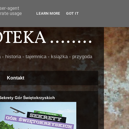
user-agent
erate usage
LEARN MORE
GOT IT
EKA ........
 - historia - tajemnica - książka - przygoda
Kontakt
Sekrety Gór Świętokrzyskich