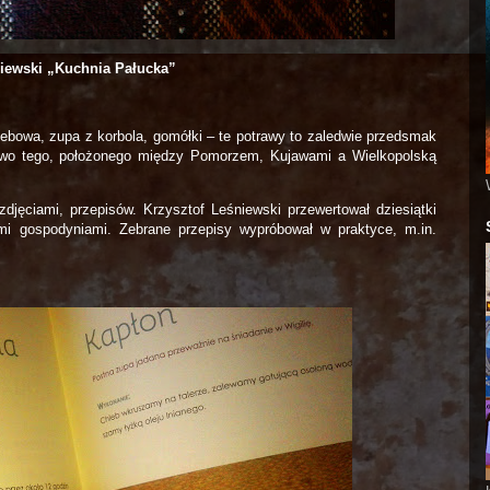
niewski „Kuchnia Pałucka”
lebowa, zupa z korbola, gomółki – te potrawy to zaledwie przedsmak
ictwo tego, położonego między Pomorzem, Kujawami a Wielkopolską
jęciami, przepisów. Krzysztof Leśniewski przewertował dziesiątki
ymi gospodyniami. Zebrane przepisy wypróbował w praktyce, m.in.