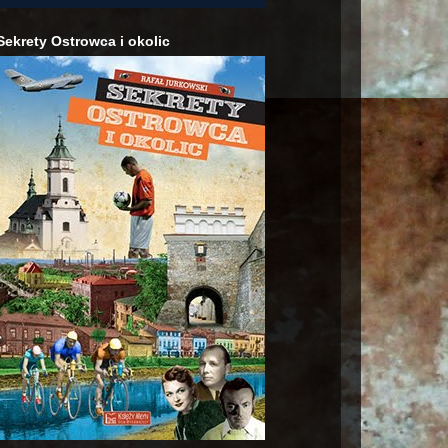
Sekrety Ostrowca i okolic