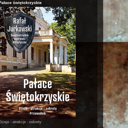
Pałace świętokrzyskie
Dzieje - atrakcje - sekrety