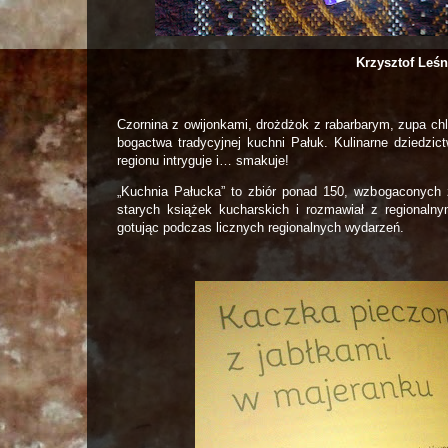
Krzysztof Leś
Czornina z owijonkami, drożdżok z rabarbarym, zupa ch
bogactwa tradycyjnej kuchni Pałuk. Kulinarne dziedz
regionu intryguje i… smakuje!
„Kuchnia Pałucka” to zbiór ponad 150, wzbogaconych zd
starych książek kucharskich i rozmawiał z regionaln
gotując podczas licznych regionalnych wydarzeń.