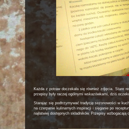
Każda z potraw doczekała się również zdjęcia. Stare 
przepisy były raczej ogólnymi wskazówkami, dziś oczekuj
Starając się podtrzymywać tradycję sezonowości w kuchn
na czerpanie kulinarnych inspiracji i sięganie po recep
najłatwiej dostępnych składników. Przepisy wzbogacają 