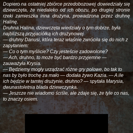
Dopiero na ostatniej zbiórce przedobozowej dowiedziały się
dziewczęta, że niedaleko od ich obozu, po drugiej stronie
rzeki zamieszka inna drużyna, prowadzona przez druhnę
Halinę.
Druhna Halina, dziewczęta wiedziały o tym dobrze, była
najbliższą przyjaciółką ich drużynowej
— druhny Danusi, która teraz właśnie zwróciła się do nich z
zapytaniem:
— Co o tym myślicie? Czy jesteście zadowolone?
— Ach, druhno, to może być bardzo przyjemne —
zauważyła Krysia.
— Będziemy mogły urządzać różne gry polowe, bo tak to
nas by było trochę za mało — dodała żywo Kazia. — A ile
ich będzie w tamtej drużynie, druhno? — spytała Marysia,
dwunastoletnia blada dziewczynka.
— Jeszcze nie wiadomo ściśle, ale zdaje się, że tyle co nas,
to znaczy osiem.