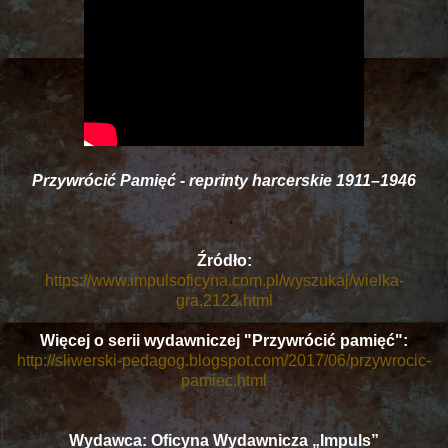
Przywrócić Pamięć - reprinty harcerskie 1911–1946
Źródło:
https://www.impulsoficyna.com.pl/wyszukaj/wielka-
gra,2122.html
Więcej o serii wydawniczej "Przywrócić pamięć":
http://sliwerski-pedagog.blogspot.com/2017/06/przywrocic-
pamiec.html
Wydawca: Oficyna Wydawnicza „Impuls”