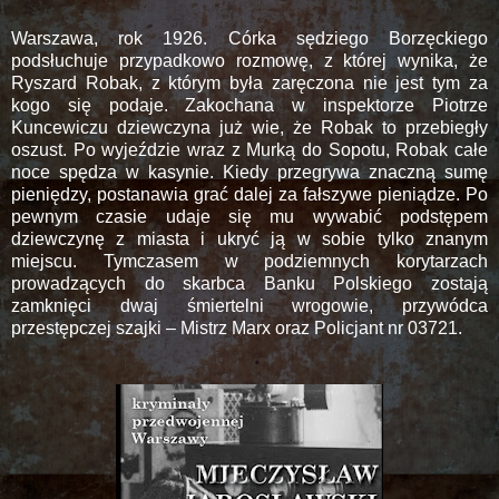
Warszawa, rok 1926. Córka sędziego Borzęckiego
podsłuchuje przypadkowo rozmowę, z której wynika, że
Ryszard Robak, z którym była zaręczona nie jest tym za
kogo się podaje. Zakochana w inspektorze Piotrze
Kuncewiczu dziewczyna już wie, że Robak to przebiegły
oszust. Po wyjeździe wraz z Murką do Sopotu, Robak całe
noce spędza w kasynie. Kiedy przegrywa znaczną sumę
pieniędzy, postanawia grać dalej za fałszywe pieniądze. Po
pewnym czasie udaje się mu wywabić podstępem
dziewczynę z miasta i ukryć ją w sobie tylko znanym
miejscu. Tymczasem w podziemnych korytarzach
prowadzących do skarbca Banku Polskiego zostają
zamknięci dwaj śmiertelni wrogowie, przywódca
przestępczej szajki – Mistrz Marx oraz Policjant nr 03721.