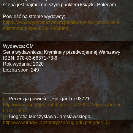
scena jest najmocniejszym punktem książki. Polecam.
Powieść na stronie wydawcy:
https://www.wydawnictwocm.pl/mieczyslaw-jaroslawski-
mistrz-marx-kpw-80-p-496.html
Wydawca: CM
Seria wydawnicza: Kryminały przedwojennej Warszawy
ISBN: 978-83-66371-73-6
Rok wydania: 2020
Liczba stron: 249
Recenzja powieści „Policjant nr 03721”:
[1]
http://www.zapomnianabiblioteka.pl/2020/07/policjant-nr-
03721.html
Biografia Mieczysława Jarosławskiego:
[2]
http://www.tradycjaezoteryczna.ug.edu.pl/node/355