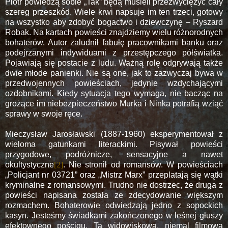
Piotr powiedzą sobie „Tak” będą musieli przezwyciężyć cały
szereg przeszkód. Wiele krwi napsuje im ten trzeci, gotowy
na wszystko aby zdobyć bogactwo i dziewczynę – Ryszard
Robak. Na kartach powieści znajdziemy wielu różnorodnych
bohaterów. Autor zaludnił fabułę pracownikami banku oraz
podejrzanymi indywiduami z przestępczego półświatka.
Pojawiają się postacie z ludu. Ważną rolę odgrywają także
dwie młode panienki. Nie są one, jak to zazwyczaj bywa w
przedwojennych powieściach, jedynie wzdychającymi
ozdobnikami. Kiedy sytuacja tego wymaga, nie bacząc na
grożące im niebezpieczeństwo Murka i Ninka potrafią wziąć
sprawy w swoje ręce.
Mieczysław Jarosławski (1887-1960) eksperymentował z
wieloma gatunkami literackimi. Pisywał powieści
przygodowe, podróżnicze, sensacyjne a nawet
okultystyczne
[2]
. Nie stronił od romansów. W powieściach
„Policjant nr
03721”
oraz „Mistrz Marx” przeplatają się wątki
kryminalne z romansowymi. Trudno nie dostrzec, że druga z
powieści napisana została ze zdecydowanie większym
rozmachem. Bohaterowie odwiedzają jedno z sopockich
kasyn. Jesteśmy świadkami zakończonego w leśnej głuszy
efektownego pościgu. Ta widowiskowa, niemal filmowa