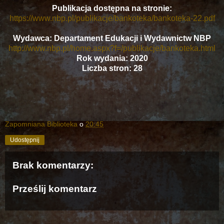
Publikacja dostępna na stronie:
https://www.nbp.pl/publikacje/bankoteka/bankoteka-22.pdf
Wydawca: Departament Edukacji i Wydawnictw NBP
http://www.nbp.pl/home.aspx?f=/publikacje/bankoteka.html
Rok wydania: 2020
Liczba stron: 28
Zapomniana Biblioteka
o
20:45
Udostępnij
Brak komentarzy:
Prześlij komentarz