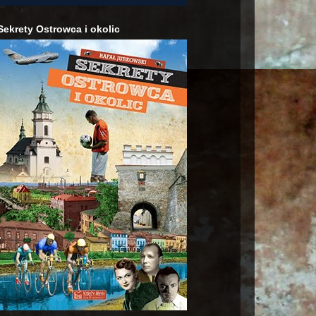
Sekrety Ostrowca i okolic