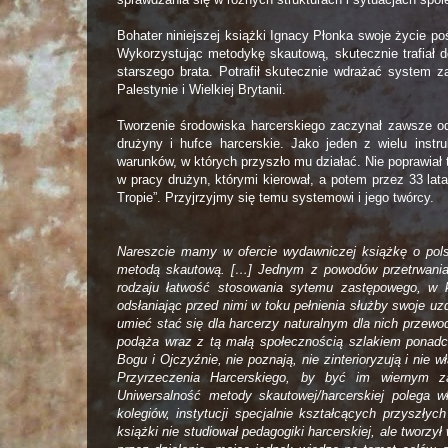
Bohater niniejszej książki Ignacy Płonka swoje życie p
Wykorzystując metodykę skautową, skutecznie trafiał do 
starszego brata. Potrafił skutecznie wdrażać system z
Palestynie i Wielkiej Brytanii.
Tworzenie środowiska harcerskiego zaczynał zawsze od
drużyny i hufce harcerskie. Jako jeden z wielu inst
warunków, w których przyszło mu działać. Nie poprawiał 
w pracy drużyn, którymi kierował, a potem przez 33 la
Tropie”. Przyjrzyjmy się temu systemowi i jego twórcy.
Nareszcie mamy w ofercie wydawniczej książkę o pols
metodą skautową. […] Jednym z powodów przetrwania p
rodzaju łatwość stosowania sytemu zastępowego, w 
odsłaniając przed nimi w toku pełnienia służby swoje uzd
umieć stać się dla harcerzy naturalnym dla nich przew
podąża wraz z tą małą społecznością szlakiem ponadcz
Bogu i Ojczyźnie, nie poznają, nie zinterioryzują i nie 
Przyrzeczenia Harcerskiego, by być im wiernym 
Uniwersalność metody skautowej/harcerskiej polega w
kolegiów, instytucji specjalnie kształcących przyszły
książki nie studiował pedagogiki harcerskiej, ale tworzy