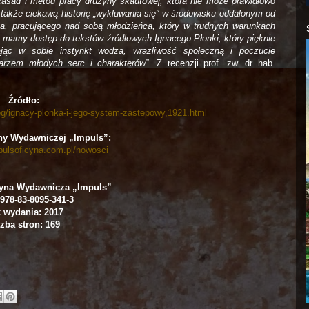
zasad i metod pracy drużyny skautowej, która nie może prawidłowo
u także ciekawą historię „wykluwania się” w środowisku oddalonym od
ouka, pracującego nad sobą młodzieńca, który w trudnych warunkach
zy mamy dostęp do tekstów źródłowych Ignacego Płonki, który pięknie
ając w sobie instynkt wodza, wrażliwość społeczną i poczucie
arzem młodych serc i charakterów”.
Z recenzji prof. zw. dr hab.
Źródło:
og/ignacy-plonka-i-jego-system-zastepowy,1921.html
ny Wydawniczej „Impuls”:
pulsoficyna.com.pl/nowosci
yna Wydawnicza „Impuls”
978-83-8095-341-3
 wydania: 2017
zba stron: 169