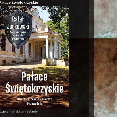
Pałace świętokrzyskie
Dzieje - atrakcje - sekrety