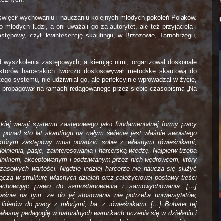
oświęcił wychowaniu i nauczaniu kolejnych młodych pokoleń Polaków.
młodych ludzi, a oni uważali go za autorytet, ale też przyjaciela i
astępowy, czyli kwintesencję skautingu, w Brzozowie, Tarnobrzegu,
 wyszkolenia zastępowych, a kierując nimi, organizował doskonałe
ruktorów harcerskich twórczo dostosowywał metodykę skautową do
tego systemu, nie udziwniał go, ale perfekcyjnie wprowadzał w życie,
ta propagował na łamach redagowanego przez siebie czasopisma „Na
kiej wersji systemu zastępowego jako fundamentalnej formy pracy
onad sto lat skautingu na całym świecie jest właśnie swoistego
którym zastępowy musi poradzić sobie z własnymi rówieśnikami,
olnienia, pasje, zainteresowania i harcerską wiedzę. Najpierw trzeba
odnikiem, akceptowanym i podziwianym przez nich wędrowcem, który
asowych wartości. Nigdzie indziej harcerze nie nauczą się służyć
włączą w strukturę własnych działań oraz całożyciowej postawy treści
zachowując prawo do samostanowienia i samowychowania. […]
łaśnie na tym, że do jej stosowania nie potrzeba uniwersytetów,
ch liderów do pracy z młodymi, ba, z rówieśnikami. […] Bohater tej
ł własną pedagogię w naturalnych warunkach uczenia się w działaniu i