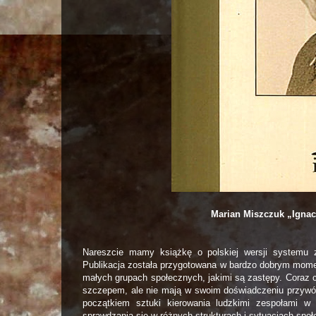
Marian Miszczuk „Ignac
Nareszcie mamy książkę o polskiej wersji systemu 
Publikacja została przygotowana w bardzo dobrym mome
małych grupach społecznych, jakimi są zastępy. Coraz c
szczepem, ale nie mają w swoim doświadczeniu przywód
początkiem sztuki kierowania ludzkimi zespołami w
sprawdzania się w różnych strukturach i sytuacjach spo