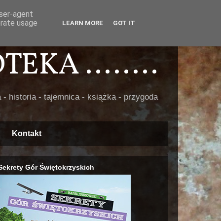
user-agent
erate usage
LEARN MORE
GOT IT
EKA ........
 - historia - tajemnica - książka - przygoda
Kontakt
Sekrety Gór Świętokrzyskich