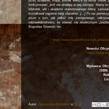
przez działanie, mając jednak wiedzę na temat celów, 
funkcjonować, jeśli nie działają w niej zastępy. Mamy t
bibliotek, elit i akademii utalentowanego lidera, sam
kształtował najpierw swój charakter. […] Po raz pierws
pisze o tym, jak pełnić rolę zastępowego, odkryw
odpowiedzialności, by stawać się skutecznym „rzeźbi
Bogusław Śliwerski hm.
https://www.impulsoficyna.com.pl/katal
Nowości Oficy
https://www.im
Wydawca: Ofic
ISBN: 
Rok
Lic
Autor:
Zapomniana Biblioteka
o
14:16