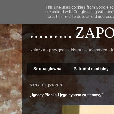
This site uses cookies from Google to 
are shared with Google along with per
statistics, and to detect and address 
......... ZA
książka - przygoda - historia - tajemnica - 
Strona główna
Patronat medialny
piątek, 10 lipca 2020
„Ignacy Płonka i jego system zastępowy”