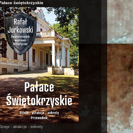
Pałace świętokrzyskie
Dzieje - atrakcje - sekrety