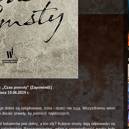
cz „Czas pomsty” (Zapowiedź)
era 19.06.2019 r.
go dobra są splądrowane, żona i dzieci nie żyją. Wszystkiemu winni
je dociec prawdy, by pomścić najbliższych.
 bohaterów jest dobry, a kto zły? Kolejne strony dają odpowiedzi na
zlacheckiej Rzeczypospolitej, gdzie o sprawiedliwość trzeba było