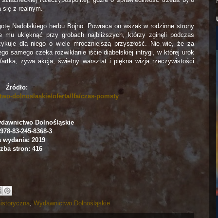
 się z realnym.
gotę Nadolskiego herbu Bojno. Powraca on wszak w rodzinne strony
ie mu uklęknąć przy grobach najbliższych, którzy zginęli podczas
ykuje dla niego o wiele mroczniejszą przyszłość. Nie wie, że za
ego samego czeka rozwikłanie iście diabelskiej intrygi, w której urok
rtka, żywa akcja, świetny warsztat i piękna wizja rzeczywistości
Źródło:
two-dolnoslaskie/oferta/lfa/czas-pomsty
dawnictwo Dolnośląskie
978-83-245-8368-3
a wydania: 2019
zba stron: 416
istoryczna
,
Wydawnictwo Dolnośląskie