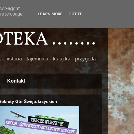
user-agent
erate usage
LEARN MORE
GOT IT
EKA ........
 - historia - tajemnica - książka - przygoda
Kontakt
Sekrety Gór Świętokrzyskich