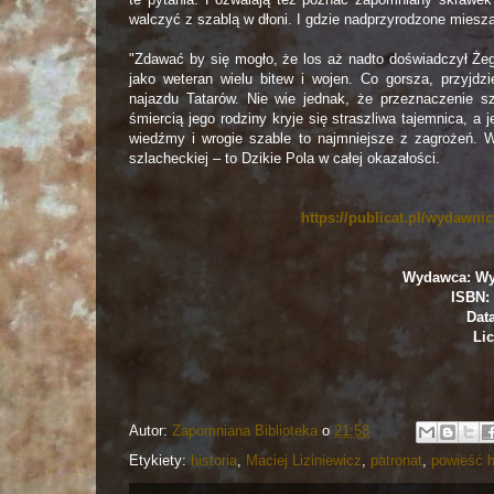
walczyć z szablą w dłoni. I gdzie nadprzyrodzone miesza
"Zdawać by się mogło, że los aż nadto doświadczył Że
jako weteran wielu bitew i wojen. Co gorsza, przyjdz
najazdu Tatarów. Nie wie jednak, że przeznaczenie sz
śmiercią jego rodziny kryje się straszliwa tajemnica, a j
wiedźmy i wrogie szable to najmniejsze z zagrożeń. Wa
szlacheckiej – to Dzikie Pola w całej okazałości.
https://publicat.pl/wydawnic
Wydawca: Wy
ISBN: 
Dat
Lic
Autor:
Zapomniana Biblioteka
o
21:58
Etykiety:
historia
,
Maciej Liziniewicz
,
patronat
,
powieść h