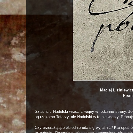
Maciej Liziniewi
Premi
Szlachcic Nadolski wraca z wojny w rodzinne strony. Je
są rzekomo Tatarzy, ale Nadolski w to nie wierzy. Próbu
Czy przerażające zbrodnie uda się wyjaśnić? Kto spośród
te pytania. Pozwalają też poznać zapomniany skrawek s