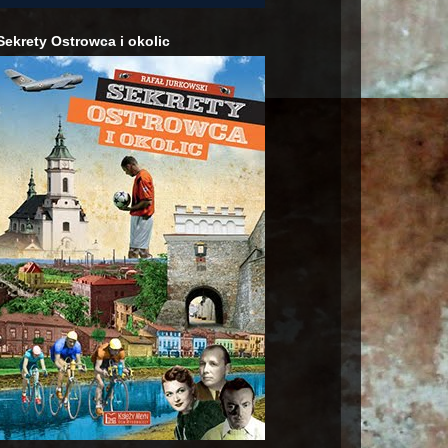
Sekrety Ostrowca i okolic