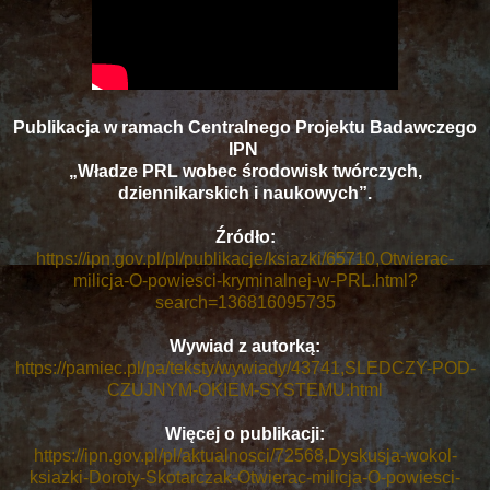
Publikacja w ramach Centralnego Projektu Badawczego
IPN
„Władze PRL wobec środowisk twórczych,
dziennikarskich i naukowych”.
Źródło:
https://ipn.gov.pl/pl/publikacje/ksiazki/65710,Otwierac-
milicja-O-powiesci-kryminalnej-w-PRL.html?
search=136816095735
Wywiad z autorką:
https://pamiec.pl/pa/teksty/wywiady/43741,SLEDCZY-POD-
CZUJNYM-OKIEM-SYSTEMU.html
Więcej o publikacji:
https://ipn.gov.pl/pl/aktualnosci/72568,Dyskusja-wokol-
ksiazki-Doroty-Skotarczak-Otwierac-milicja-O-powiesci-