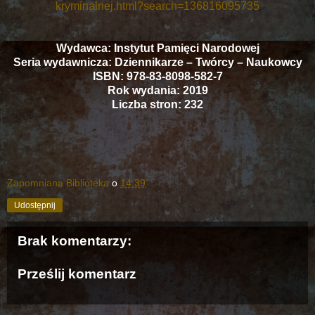
kryminalnej.html?search=136816095735
Wydawca: Instytut Pamięci Narodowej
Seria wydawnicza: Dziennikarze – Twórcy – Naukowcy
ISBN: 978-83-8098-582-7
Rok wydania: 2019
Liczba stron: 232
Zapomniana Biblioteka
o
14:39
Udostępnij
Brak komentarzy:
Prześlij komentarz