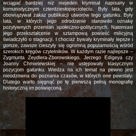
wciągać bardziej niż niejeden kryminał napisany w
komunistycznym czterdziestopięcioleciu. Były lata, gdy
obowiązywał zakaz publikacji utworów tego gatunku. Były
lata, w których jego odrodzenie stanowiło oznakę
pozytywnych przemian społeczno-politycznych. Natomiast
jego przekształcenie w sztampową powieść milicyjną
świadczyło o stagnacji. I chociaż bywały kryminały lepsze i
gorsze, zawsze cieszyły się ogromną popularnością wśród
szerokich kręgów czytelników. W każdym razie najlepsze –
Zygmunta Zeydlera-Zborowskiego, Jerzego Edigeya czy
Joanny Chmielewskiej – nie ustępowały klasycznym
pozycjom gatunku. Wiedza na ich temat na pewno jest
nieodzowna do poznania czasów, w których one powstały.
Dlatego warto sięgnąć po tę pierwszą pełną monografię
historyczną im poświęconą.