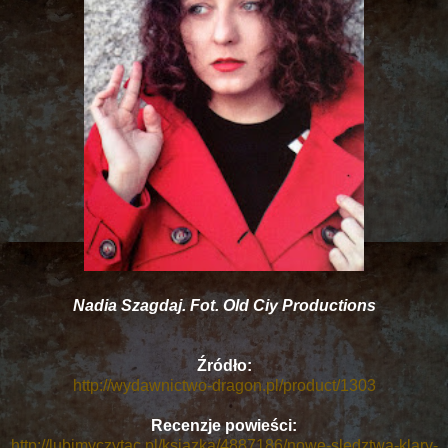
Nadia Szagdaj. Fot. Old Ciy Productions
Źródło:
http://wydawnictwo-dragon.pl/product/1303
Recenzje powieści:
http://lubimyczytac.pl/ksiazka/4887186/nowe-sledztwa-klary-