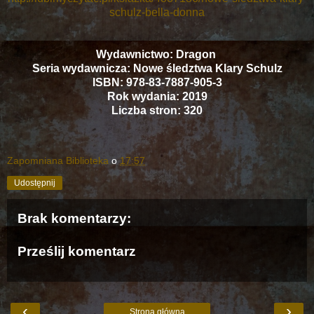
schulz-bella-donna
Wydawnictwo: Dragon
Seria wydawnicza: Nowe śledztwa Klary Schulz
ISBN: 978-83-7887-905-3
Rok wydania: 2019
Liczba stron: 320
Zapomniana Biblioteka
o
17:57
Udostępnij
Brak komentarzy:
Prześlij komentarz
‹
›
Strona główna