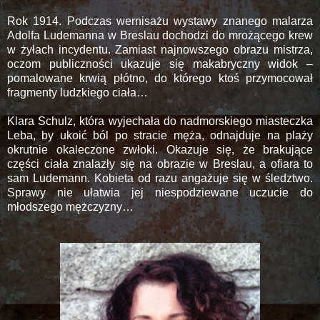
Rok 1914. Podczas wernisażu wystawy znanego malarza
Adolfa Ludemanna w Breslau dochodzi do mrożącego krew
w żyłach incydentu. Zamiast najnowszego obrazu mistrza,
oczom publiczności ukazuje się makabryczny widok –
pomalowane krwią płótno, do którego ktoś przymocował
fragmenty ludzkiego ciała…
Klara Schulz, która wyjechała do nadmorskiego miasteczka
Leba, by ukoić ból po stracie męża, odnajduje na plaży
okrutnie okaleczone zwłoki. Okazuje się, że brakujące
części ciała znalazły się na obrazie w Breslau, a ofiara to
sam Ludemann. Kobieta od razu angażuje się w śledztwo.
Sprawy nie ułatwia jej niespodziewane uczucie do
młodszego mężczyzny…