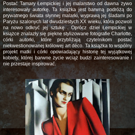
Postać Tamary Łempickiej i jej malarstwo od dawna żywo
interesowały autorkę. Ta książka jest barwną podróżą do
prywatnego świata słynnej malarki, wyprawą jej śladami po
Paryżu szalonych lat dwudziestych XX wieku, która pozwoli
na nowo odkryć jej sztukę . Oprócz dzieł Łempickiej w
książce znalazły się piękne stylizowane fotografie Charlotte,
córki autorki, które przybliżają czytelnikom postać
niekwestionowanej królowej art déco. Ta książka to wspólny
projekt matki i córki opowiadający historię tej wyjątkowej
kobiety, której barwne życie wciąż budzi zainteresowanie i
nie przestaje inspirować.