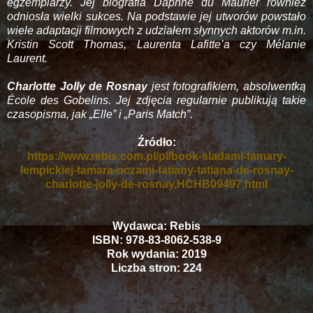
egzemplarzy. Jej biografia Daphné du Maurier również
odniosła wielki sukces. Na podstawie jej utworów powstało
wiele adaptacji filmowych z udziałem słynnych aktorów m.in.
Kristin Scott Thomas, Laurenta Lafitte’a czy Mélanie
Laurent.
Charlotte Jolly de Rosnay
jest fotografikiem, absolwentką
École des Gobelins. Jej zdjęcia regularnie publikują takie
czasopisma, jak „Elle” i „Paris Match”.
Źródło:
https://www.rebis.com.pl/pl/book-sladami-tamary-
lempickiej-tamara-oczami-tatiany-tatiana-de-rosnay-
charlotte-jolly-de-rosnay,HCHB09497.html
Wydawca: Rebis
ISBN: 978-83-8062-538-9
Rok wydania: 2019
Liczba stron: 224