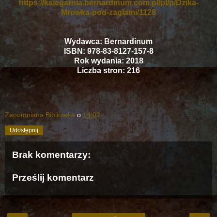
https://ksiegarnia.bernardinum.com.pl/pl/p/Dzika-
Mrowka-pod-zaglami/1128
Wydawca: Bernardinum
ISBN: 978-83-8127-157-8
Rok wydania: 2018
Liczba stron: 216
Zapomniana Biblioteka
o
14:02
Udostępnij
Brak komentarzy:
Prześlij komentarz