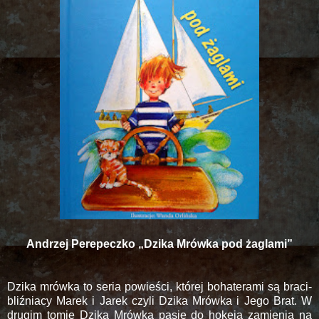
Andrzej Perepeczko „Dzika Mrówka pod żaglami”
Dzika mrówka to seria powieści, której bohaterami są braci-
bliźniacy Marek i Jarek czyli Dzika Mrówka i Jego Brat. W
drugim tomie Dzika Mrówka pasję do hokeja zamienia na