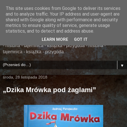
This site uses cookies from Google to deliver its services
......... ZAPOMNIANA
and to analyze traffic. Your IP address and user-agent are
shared with Google along with performance and security
BIBLIOTEKA ........
metrics to ensure quality of service, generate usage
statistics, and to detect and address abuse.
książka - przygoda - historia - tajemnica - książka - przygoda
LEARN MORE
GOT IT
- historia - tajemnica - książka - przygoda - historia -
tajemnica - książka - przygoda
▼
środa, 28 listopada 2018
„Dzika Mrówka pod żaglami”