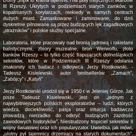
Dolny Śląsk to kraina tajemnic i na poły mitycznych skarbów
III Rzeszy. Ukrytych w podziemiach starych zamków, w
kopalnianych korytarzach, niekiedy w samych centrach
dużych miast. Zamaskowane i zaminowane, do dziś
dyskretnie pilnowane są przez budzących lęk zagadkowych
„strażników” i polskie służby specjalne.
Laboratoria, które pracowały nad bronią jądrową i rakietami
balistycznymi, zbiory muzealne, broń Werwolfu, złoto
banków Rzeszy – to tylko część frapujących dolnośląskich
sekretów, które w Podziemiach III Rzeszy odsłania
znakomity ich badacz i odkrywca Jerzy Rostkowski. -
Tadeusz Kisielewski, autor bestsellerów „Zamach”,
„Zabójcy” i „Katyń”
Jerzy Rostkowski urodził się w 1950 r. w Jeleniej Górze. Jak
pisze Tadeusz Kisielewski, jest on „jednym z
najwybitniejszych polskich eksploratorów – ludzi, których
wiedza, dociekliwość, pasja oraz intuicja badawcza
prowadzą nierzadko do odkryć budzących zazdrość
zawodowych historyków”. Niestrudzony tropiciel sekretów II
wojny światowej oraz ich popularyzator. Uwielbia, jak mówi,
„ulotny pył tajemnicy drzemiący na starych dokumentach”.