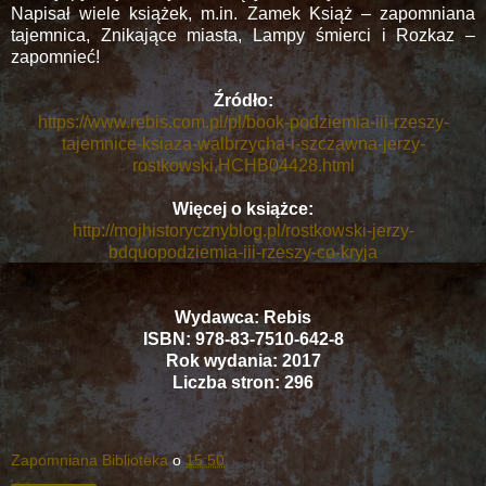
Napisał wiele książek, m.in. Zamek Książ – zapomniana
tajemnica, Znikające miasta, Lampy śmierci i Rozkaz –
zapomnieć!
Źródło:
https://www.rebis.com.pl/pl/book-podziemia-iii-rzeszy-
tajemnice-ksiaza-walbrzycha-i-szczawna-jerzy-
rostkowski,HCHB04428.html
Więcej o książce:
http://mojhistorycznyblog.pl/rostkowski-jerzy-
bdquopodziemia-iii-rzeszy-co-kryja
Wydawca: Rebis
ISBN: 978-83-7510-642-8
Rok wydania: 2017
Liczba stron: 296
Zapomniana Biblioteka
o
15:50