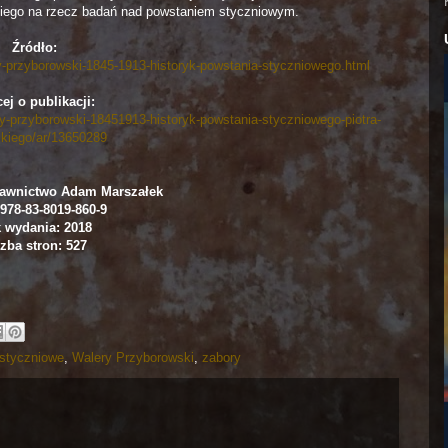
iego na rzecz badań nad powstaniem styczniowym.
Źródło:
ry-przyborowski-1845-1913-historyk-powstania-styczniowego.html
ej o publikacji:
ry-przyborowski-18451913-historyk-powstania-styczniowego-piotra-
kiego/ar/13650289
awnictwo Adam Marszałek
978-83-8019-860-9
 wydania: 2018
zba stron: 527
 styczniowe
,
Walery Przyborowski
,
zabory