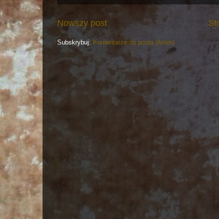
Nowszy post
St
Subskrybuj:
Komentarze do posta (Atom)