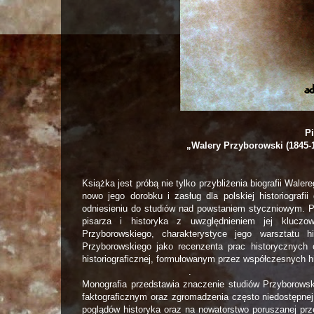
P
„Walery Przyborowski (1845-
Książka jest próbą nie tylko przybliżenia biografii Waler
nowo jego dorobku i zasług dla polskiej historiografi
odniesieniu do studiów nad powstaniem styczniowym. Pra
pisarza i historyka z uwzględnieniem jej kluczo
Przyborowskiego, charakterystyce jego warsztatu h
Przyborowskiego jako recenzenta prac historycznych
historiograficznej, formułowanym przez współczesnych h
.
Monografia przedstawia znaczenie studiów Przyborowsk
faktograficznym oraz zgromadzenia często niedostępnej
poglądów historyka oraz na nowatorstwo poruszanej prz