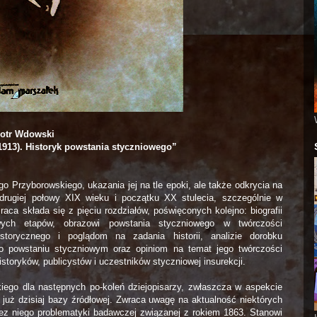
iotr Wdowski
1913). Historyk powstania styczniowego”
ego Przyborowskiego, ukazania jej na tle epoki, ale także odkrycia na
i drugiej połowy XIX wieku i początku XX stulecia, szczególnie w
ca składa się z pięciu rozdziałów, poświęconych kolejno: biografii
wych etapów, obrazowi powstania styczniowego w twórczości
istorycznego i poglądom na zadania historii, analizie dorobku
 o powstaniu styczniowym oraz opiniom na temat jego twórczości
istoryków, publicystów i uczestników styczniowej insurekcji.
iego dla następnych po-koleń dziejopisarzy, zwłaszcza w aspekcie
 już dzisiaj bazy źródłowej. Zwraca uwagę na aktualność niektórych
ez niego problematyki badawczej związanej z rokiem 1863. Stanowi