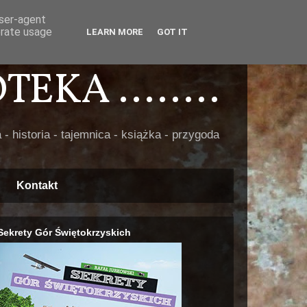
user-agent
erate usage
LEARN MORE
GOT IT
EKA ........
 - historia - tajemnica - książka - przygoda
Kontakt
Sekrety Gór Świętokrzyskich