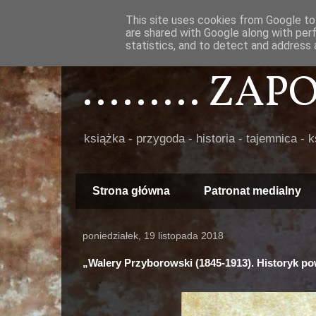
This site uses cookies from Google to 
are shared with Google along with per
statistics, and to detect and address 
......... ZA
książka - przygoda - historia - tajemnica - 
Strona główna
Patronat medialny
poniedziałek, 19 listopada 2018
„Walery Przyborowski (1845-1913). Historyk p