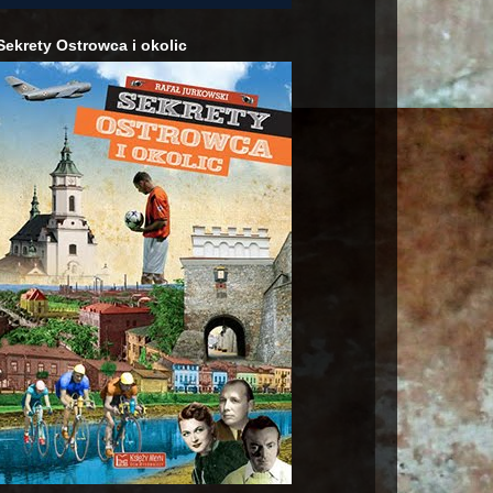
Sekrety Ostrowca i okolic