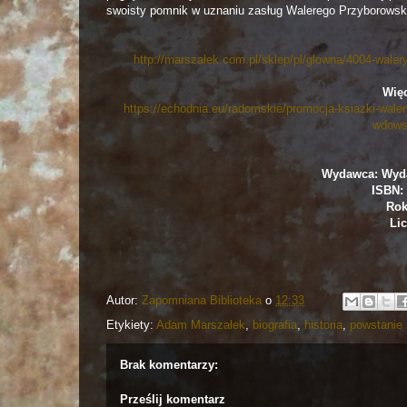
swoisty pomnik w uznaniu zasług Walerego Przyborowsk
http://marszalek.com.pl/sklep/pl/glowna/4004-wale
Więc
https://echodnia.eu/radomskie/promocja-ksiazki-wale
wdows
Wydawca: Wyd
ISBN: 
Rok
Lic
Autor:
Zapomniana Biblioteka
o
12:33
Etykiety:
Adam Marszałek
,
biografia
,
historia
,
powstanie
Brak komentarzy:
Prześlij komentarz