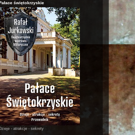
Pałace świętokrzyskie
Dzieje - atrakcje - sekrety