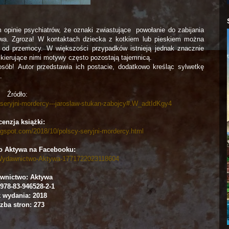
opinie psychiatrów, że oznaki zwiastujące powołanie do zabijania
twa. Zgroza! W kontaktach dziecka z kotkiem lub pieskiem można
 od przemocy. W większości przypadków istnieją jednak znacznie
kierujące nimi motywy często pozostają tajemnicą.
osób! Autor przedstawia ich postacie, dodatkowo kreśląc sylwetkę
.
Źródło:
y-seryjni-mordercy---jaroslaw-stukan-zabojcy#.W_adtIdKgy4
enzja książki:
gspot.com/2018/10/polscy-seryjni-mordercy.html
 Aktywa na Facebooku:
/Wydawnictwo-Aktywa-1771722023118604
wnictwo: Aktywa
978-83-946528-2-1
 wydania: 2018
zba stron: 273