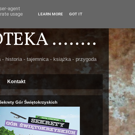
user-agent
erate usage
LEARN MORE
GOT IT
EKA ........
 - historia - tajemnica - książka - przygoda
Kontakt
Sekrety Gór Świętokrzyskich