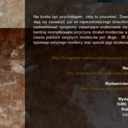
Nie trzeba być psychologiem, żeby to zrozumieć. Znam 
dają się zauważyć już od najwcześniejszego dziecińs
zaobserwować symptomy zwiastujące uzależnianie się
bardziej skomplikowane przyczyny działań morderców, a 
Litania polskich seryjnych morderców jest długa - 38 
typowego seryjnego mordercy oraz sposób jego działania
https://ksiegarnia-sadecka.pl/products/polsc
Rec
http://mamduzomiejscanaksiazki.blo
Wydawnictwo
https://www.facebook.com
Wyda
ISBN: 
Rok
Lic