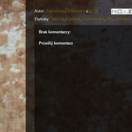
Autor:
Zapomniana Biblioteka
o
14:35
Etykiety:
Aktywa
,
kryminał
,
kryminologia
,
PRL
,
zbrodnie
Brak komentarzy:
Prześlij komentarz