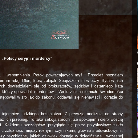
 „Polscy seryjni mordercy”
. I wspomnienia. Potok powracających myśli. Przecież poznałem
em im rękę. Dłoń, którą zabijali. Spojrzałem im w oczy. Była w nich
ch dowiedziałem się od prokuratorów, sędziów i ostatniego kata
 którzy spowiadali morderców. - Wielu z nich nie miało świadomości
ępowali w zło jak do zakonu, oddawali się nienawiści i odrazie do
ajemnice ludzkiego bestialstwa. Z precyzją analizuje od strony
az ich przebieg. To taka sekcja zbrodni. Ze spokojem i cierpliwością
i. Każdemu szczegółowi przygląda się przez przysłowiowe szkło
lić zależność między różnymi czynnikami, głównie środowiskowymi,
azy psychiczne, jakich człowiek doznaje w dzieciństwie i wczesnej