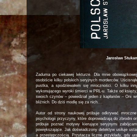
Jarosław Stukan
Zaduma po ciekawej lekturze. Dla mnie obowiązkowej
osobiście kilku polskich seryjnych morderców. Uścisnął
pustka, a spodziewałem się mroczności. O kilku inny
wykonującego wyroki śmierci w PRL-u. Także od księży,
swoich czynów – powiedział jeden z kapłanów – Oni wst
bliźnich. Do dziś modlę się za nich....
Autor od strony naukowej próbuje odkrywać mroczne t
psychologii przyczyny, które doprowadzają do zbrodni or
próbuje poznać motywy kierujące seryjnymi zabójcam
powiększające. Jak doświadczony detektyw usiłuje usta
a przestępczością. Przytacza liczne przykłady, gdy ur