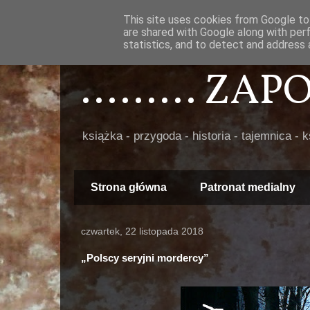
This site uses cookies from Google to 
are shared with Google along with per
statistics, and to detect and address 
......... ZA
książka - przygoda - historia - tajemnica - 
Strona główna
Patronat medialny
czwartek, 22 listopada 2018
„Polscy seryjni mordercy”