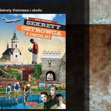
Sekrety Ostrowca i okolic