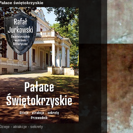
Pałace świętokrzyskie
Dzieje - atrakcje - sekrety