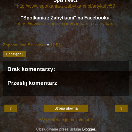
Spis treści:
http://www.spotkania-z-zabytkami.pl/artykuly/59
"Spotkania z Zabytkami" na Facebooku:
https://www.facebook.com/spotkaniazzabytkami
Zapomniana Biblioteka
o
11:58
Udostępnij
Brak komentarzy:
Prześlij komentarz
‹
›
Strona główna
Wyświetl wersję na komputer
Obsługiwane przez usługę
Blogger
.