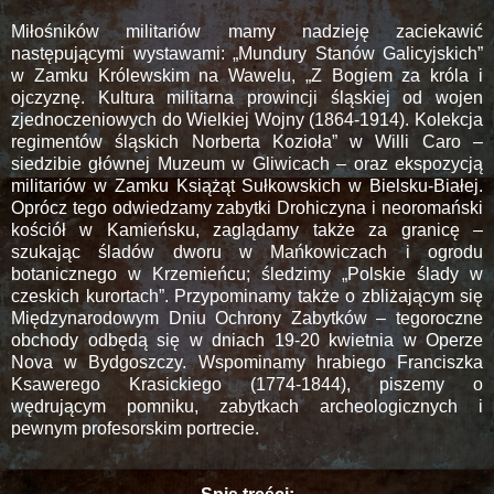
Miłośników militariów mamy nadzieję zaciekawić
następującymi wystawami: „Mundury Stanów Galicyjskich”
w Zamku Królewskim na Wawelu, „Z Bogiem za króla i
ojczyznę. Kultura militarna prowincji śląskiej od wojen
zjednoczeniowych do Wielkiej Wojny (1864-1914). Kolekcja
regimentów śląskich Norberta Kozioła” w Willi Caro –
siedzibie głównej Muzeum w Gliwicach – oraz ekspozycją
militariów w Zamku Książąt Sułkowskich w Bielsku-Białej.
Oprócz tego odwiedzamy zabytki Drohiczyna i neoromański
kościół w Kamieńsku, zaglądamy także za granicę –
szukając śladów dworu w Mańkowiczach i ogrodu
botanicznego w Krzemieńcu; śledzimy „Polskie ślady w
czeskich kurortach”. Przypominamy także o zbliżającym się
Międzynarodowym Dniu Ochrony Zabytków – tegoroczne
obchody odbędą się w dniach 19-20 kwietnia w Operze
Nova w Bydgoszczy. Wspominamy hrabiego Franciszka
Ksawerego Krasickiego (1774-1844), piszemy o
wędrującym pomniku, zabytkach archeologicznych i
pewnym profesorskim portrecie.