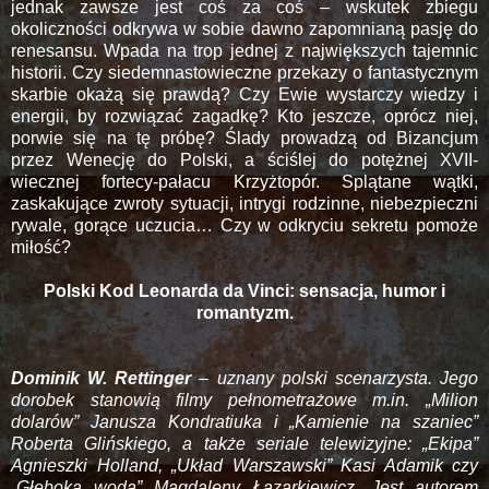
jednak zawsze jest coś za coś – wskutek zbiegu
okoliczności odkrywa w sobie dawno zapomnianą pasję do
renesansu. Wpada na trop jednej z największych tajemnic
historii. Czy siedemnastowieczne przekazy o fantastycznym
skarbie okażą się prawdą? Czy Ewie wystarczy wiedzy i
energii, by rozwiązać zagadkę? Kto jeszcze, oprócz niej,
porwie się na tę próbę? Ślady prowadzą od Bizancjum
przez Wenecję do Polski, a ściślej do potężnej XVII-
wiecznej fortecy-pałacu Krzyżtopór. Splątane wątki,
zaskakujące zwroty sytuacji, intrygi rodzinne, niebezpieczni
rywale, gorące uczucia… Czy w odkryciu sekretu pomoże
miłość?
Polski Kod Leonarda da Vinci: sensacja, humor i
romantyzm.
Dominik W. Rettinger
– uznany polski scenarzysta. Jego
dorobek stanowią filmy pełnometrażowe m.in. „Milion
dolarów” Janusza Kondratiuka i „Kamienie na szaniec”
Roberta Glińskiego, a także seriale telewizyjne: „Ekipa”
Agnieszki Holland, „Układ Warszawski” Kasi Adamik czy
„Głęboka woda” Magdaleny Łazarkiewicz. Jest autorem