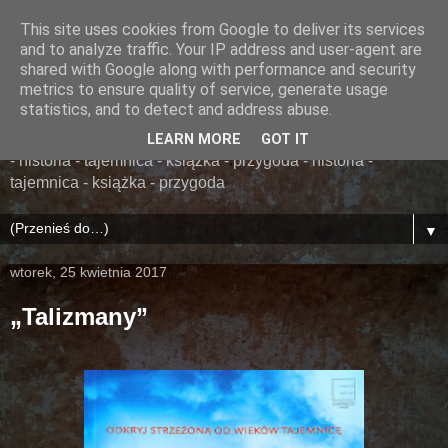
This site uses cookies from Google to deliver its services
......... ZAPOMNIANA
and to analyze traffic. Your IP address and user-agent are
shared with Google along with performance and security
BIBLIOTEKA ........
metrics to ensure quality of service, generate usage
statistics, and to detect and address abuse.
książka - przygoda - historia - tajemnica - książka - przygoda
LEARN MORE
GOT IT
- historia - tajemnica - książka - przygoda - historia -
tajemnica - książka - przygoda
▼
wtorek, 25 kwietnia 2017
„Talizmany”