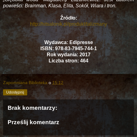
powieści: Brainman, Klasa, Elita, Sokół, Wiara i tron.
Źródło:
http://hitsalonik.pl/produkt/talizmany
Wydawca: Edipresse
ISBN: 978-83-7945-744-1
Rok wydania: 2017
Liczba stron: 464
Zapomniana Biblioteka
o
15:12
Udostępnij
Brak komentarzy:
Prześlij komentarz