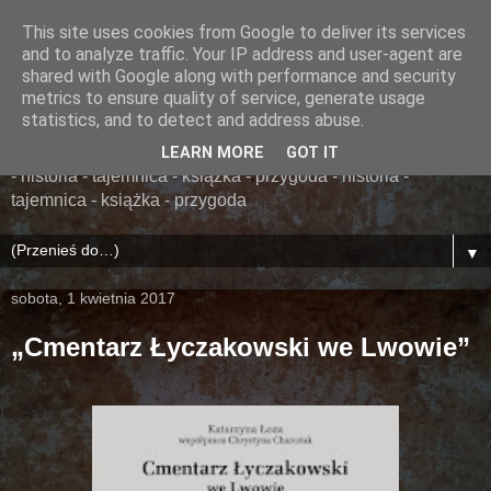
This site uses cookies from Google to deliver its services
......... ZAPOMNIANA
and to analyze traffic. Your IP address and user-agent are
shared with Google along with performance and security
BIBLIOTEKA ........
metrics to ensure quality of service, generate usage
statistics, and to detect and address abuse.
książka - przygoda - historia - tajemnica - książka - przygoda
LEARN MORE
GOT IT
- historia - tajemnica - książka - przygoda - historia -
tajemnica - książka - przygoda
▼
sobota, 1 kwietnia 2017
„Cmentarz Łyczakowski we Lwowie”