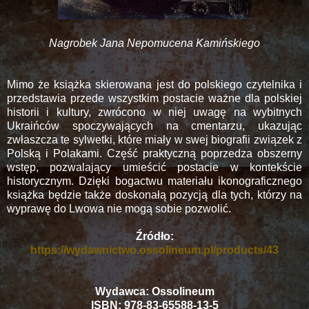
Nagrobek Jana Nepomucena Kamińskiego
Mimo że książka skierowana jest do polskiego czytelnika i
przedstawia przede wszystkim postacie ważne dla polskiej
historii i kultury, zwrócono w niej uwagę na wybitnych
Ukraińców spoczywających na cmentarzu, ukazując
zwłaszcza te sylwetki, które miały w swej biografii związek z
Polską i Polakami. Część praktyczną poprzedza obszerny
wstęp, pozwalający umieścić postacie w kontekście
historycznym. Dzięki bogactwu materiału ikonograficznego
książka będzie także doskonałą pozycją dla tych, którzy na
wyprawę do Lwowa nie mogą sobie pozwolić.
Źródło:
https://wydawnictwo.ossolineum.pl/products/43
Wydawca: Ossolineum
ISBN: 978-83-65588-13-5