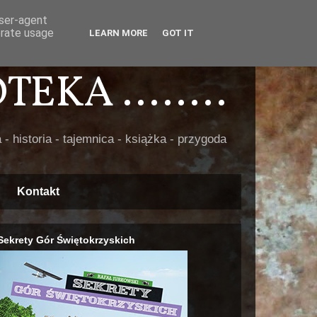
user-agent
erate usage
LEARN MORE
GOT IT
EKA ........
 - historia - tajemnica - książka - przygoda
Kontakt
Sekrety Gór Świętokrzyskich