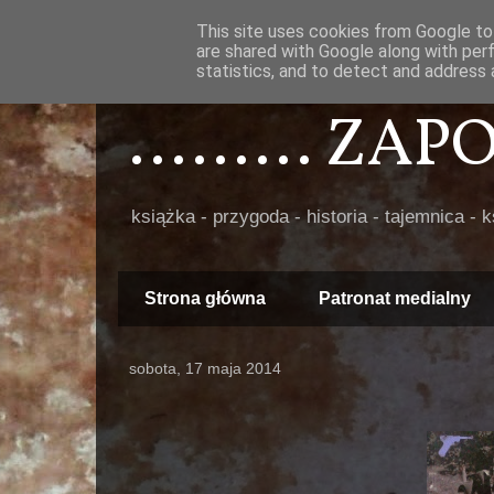
This site uses cookies from Google to 
are shared with Google along with per
statistics, and to detect and address 
......... ZA
książka - przygoda - historia - tajemnica - 
Strona główna
Patronat medialny
sobota, 17 maja 2014