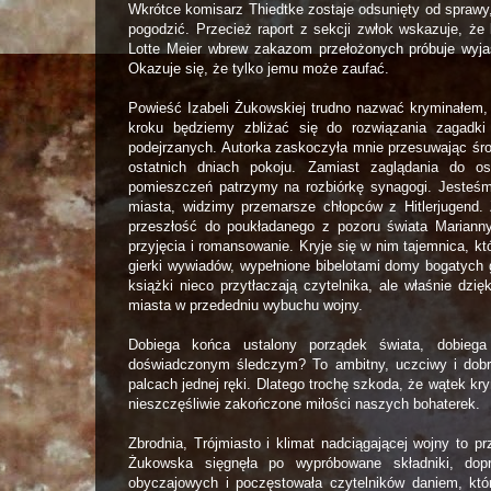
Wkrótce komisarz Thiedtke zostaje odsunięty od sprawy,
pogodzić. Przecież raport z sekcji zwłok wskazuje, ż
Lotte Meier wbrew zakazom przełożonych próbuje wyja
Okazuje się, że tylko jemu może zaufać.
Powieść Izabeli Żukowskiej trudno nazwać kryminałem,
kroku będziemy zbliżać się do rozwiązania zagadki
podejrzanych. Autorka zaskoczyła mnie przesuwając śro
ostatnich dniach pokoju. Zamiast zaglądania do o
pomieszczeń patrzymy na rozbiórkę synagogi. Jesteś
miasta, widzimy przemarsze chłopców z Hitlerjugend
przeszłość do poukładanego z pozoru świata Marianny 
przyjęcia i romansowanie. Kryje się w nim tajemnica, k
gierki wywiadów, wypełnione bibelotami domy bogatych 
książki nieco przytłaczają czytelnika, ale właśnie dzi
miasta w przededniu wybuchu wojny.
Dobiega końca ustalony porządek świata, dobieg
doświadczonym śledczym? To ambitny, uczciwy i dobry 
palcach jednej ręki. Dlatego trochę szkoda, że wątek kr
nieszczęśliwie zakończone miłości naszych bohaterek.
Zbrodnia, Trójmiasto i klimat nadciągającej wojny to p
Żukowska sięgnęła po wypróbowane składniki, dop
obyczajowych i poczęstowała czytelników daniem, któr