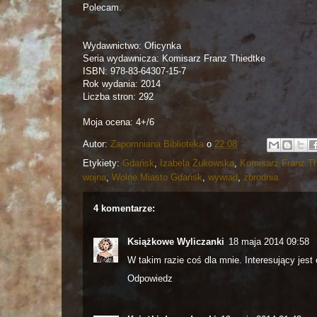
Polecam.
Wydawnictwo: Oficynka
Seria wydawnicza:
Komisarz Franz Thiedtke
ISBN:
978-83-64307-15-7
Rok wydania:
2014
Liczba stron:
292
Moja ocena: 4+/6
Autor:
Zapomniana Biblioteka
o
22:08
Etykiety:
Gdańsk
,
Izabela Żukowska
,
Komisarz Franz Th
wojna
,
Wolne Miasto Gdańsk
,
wywiad
,
zbrodnia
4 komentarze:
Książkowe Wyliczanki
18 maja 2014 09:58
W takim razie coś dla mnie. Interesujący jes
Odpowiedz