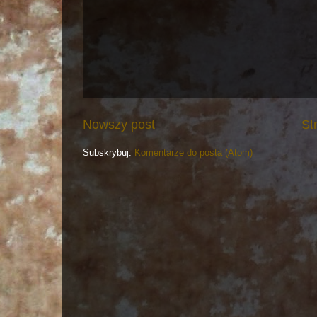
Nowszy post
St
Subskrybuj:
Komentarze do posta (Atom)