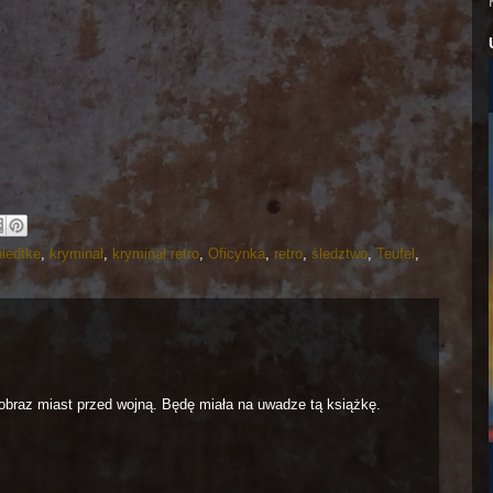
iedtke
,
kryminał
,
kryminał retro
,
Oficynka
,
retro
,
śledztwo
,
Teufel
,
t obraz miast przed wojną. Będę miała na uwadze tą książkę.