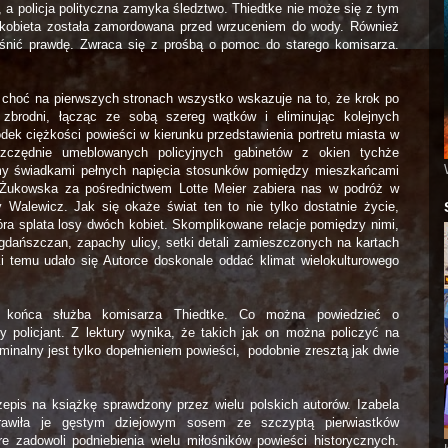
 a policja polityczna zamyka śledztwo. Thiedtke nie może się z tym
e kobieta została zamordowana przed wrzuceniem do wody.
Również
śnić prawdę. Zwraca się z prośbą o pomoc do starego komisarza.
 choć na pierwszych stronach wszystko wskazuje na to, że krok po
 zbrodni, łącząc ze sobą szereg wątków i eliminując kolejnych
dek ciężkości powieści w kierunku przedstawienia portretu miasta w
szczędnie umeblowanych policyjnych gabinetów z okien tychże
my świadkami pełnych napięcia stosunków pomiędzy mieszkańcami
. Żukowska za pośrednictwem Lotte Meier zabiera nas w podróż w
Walewicz. Jak się okaże świat ten to nie tylko dostatnie życie,
tóra splata losy dwóch kobiet. Skomplikowane relacje pomiędzy nimi,
gdańszczan, zapachy ulicy, setki detali zamieszczonych na kartach
ęki temu udało się Autorce doskonale oddać klimat wielokulturowego
a końca służba komisarza Thiedtke. Co można powiedzieć o
policjant. Z lektury wynika, że takich jak on można policzyć na
yminalny jest tylko dopełnieniem powieści,
podobnie zresztą jak dwie
rzepis na książkę sprawdzony przez wielu polskich autorów. Izabela
rawiła je gęstym dziejowym sosem ze szczyptą pierwiastków
e zadowoli podniebienia wielu miłośników powieści historycznych.