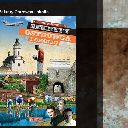
Sekrety Ostrowca i okolic