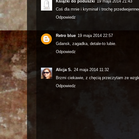
Książki do poduszki
19 maja 2014 21:43
Coś dla mnie i kryminał i trochę przedwojenn
Odpowiedz
Retro blue
19 maja 2014 22:57
Gdansk, zagadka, detale-to lubie.
Odpowiedz
Alicja S.
24 maja 2014 11:32
Brzmi ciekawie, z chęcią przeczytam ze wzglę
Odpowiedz