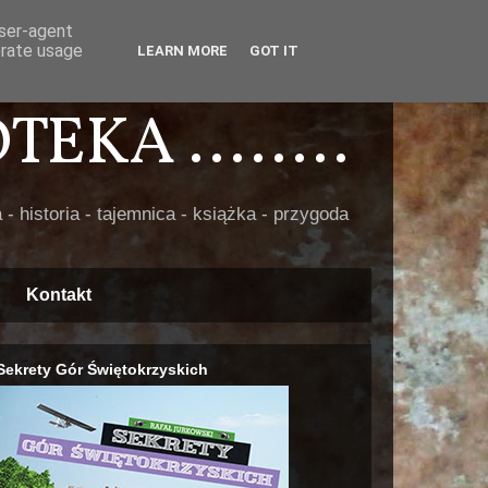
user-agent
erate usage
LEARN MORE
GOT IT
EKA ........
 - historia - tajemnica - książka - przygoda
Kontakt
Sekrety Gór Świętokrzyskich