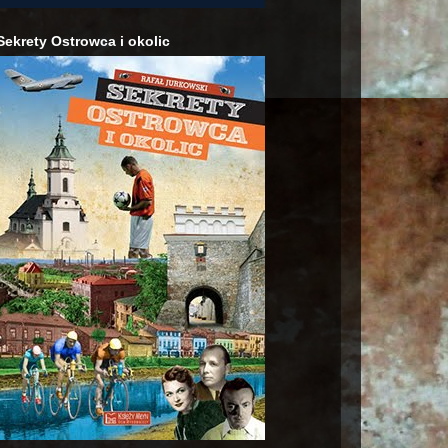
Sekrety Ostrowca i okolic