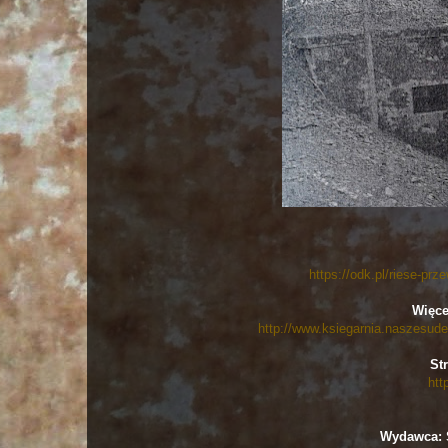
https://odk.pl/riese-prz
Więce
http://www.ksiegarnia.naszesudet
St
htt
Wydawca: S