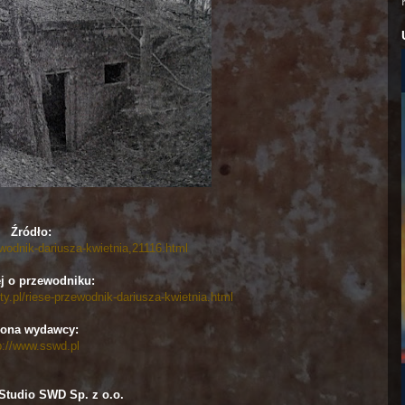
Źródło:
ewodnik-dariusza-kwietnia,21116.html
j o przewodniku:
y.pl/riese-przewodnik-dariusza-kwietnia.html
rona wydawcy:
p://www.sswd.pl
tudio SWD Sp. z o.o.