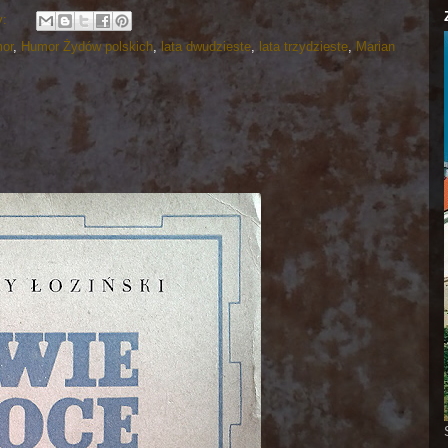
y:
or
,
Humor Żydów polskich
,
lata dwudzieste
,
lata trzydzieste
,
Marian