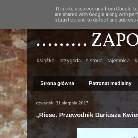
This site uses cookies from Google to 
are shared with Google along with per
statistics, and to detect and address 
......... ZA
książka - przygoda - historia - tajemnica - 
Strona główna
Patronat medialny
czwartek, 31 sierpnia 2017
„Riese. Przewodnik Dariusza Kwie