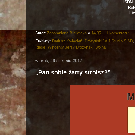
ISBN: 
Rok
Lic
Autor:
Zapomniana Biblioteka
o
14:35
1 komentarz:
Etykiety:
Dariusz Kwiecień
,
Dróżyński W J Studio SWD
Riese
,
Wincenty Jerzy Dróżyński
,
wojna
wtorek, 29 sierpnia 2017
„Pan sobie żarty stroisz?”