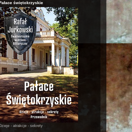
Pałace świętokrzyskie
Dzieje - atrakcje - sekrety