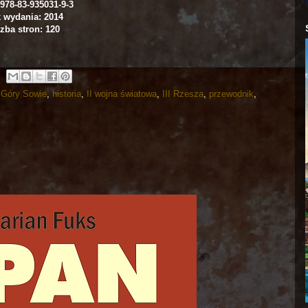
978-83-935031-9-3
 wydania: 2014
zba stron: 120
,
Góry Sowie
,
historia
,
II wojna światowa
,
III Rzesza
,
przewodnik
,