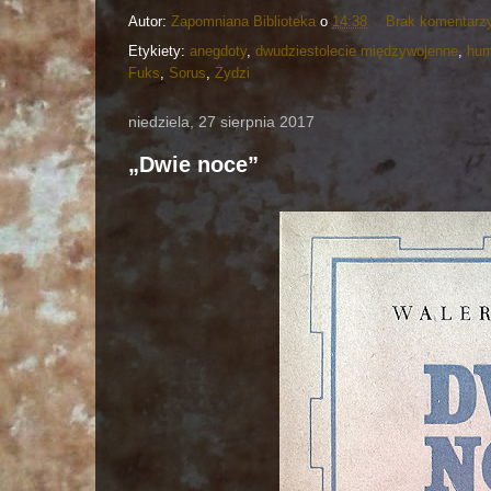
Autor:
Zapomniana Biblioteka
o
14:38
Brak komentarz
Etykiety:
anegdoty
,
dwudziestolecie międzywojenne
,
hum
Fuks
,
Sorus
,
Żydzi
niedziela, 27 sierpnia 2017
„Dwie noce”