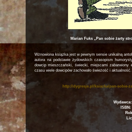
Marian Fuks „Pan sobie żarty str
Wznowiona książka jest w pewnym sensie unikalną anto
autora na podstawie żydowskich czasopism humorysty
dowcip mieszczański, świecki, miejscami zabarwiony 
czasu wiele dowcipów zachowało świeżość i aktualność.
http://dygresje.pl/ksiazka/pan-sobie-z
Wydawca: 
ISBN: 
Rok
Lic