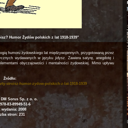
oisz? Humor Żydów polskich z lat 1918-1939
”
logią humoru żydowskiego lat międzywojennych, przygotowaną przez
cznych wydawanych w języku jidysz. Zawiera satyrę, anegdotę i
elementami obyczajowości i mentalności żydowskiej. Mimo upływu
Źródło:
arty-stroisz-humor-zydow-polskich-z-lat-1918-1939
DM Sorus Sp. z o. o.
978-83-89949-51-6
 wydania: 2008
zba stron: 231