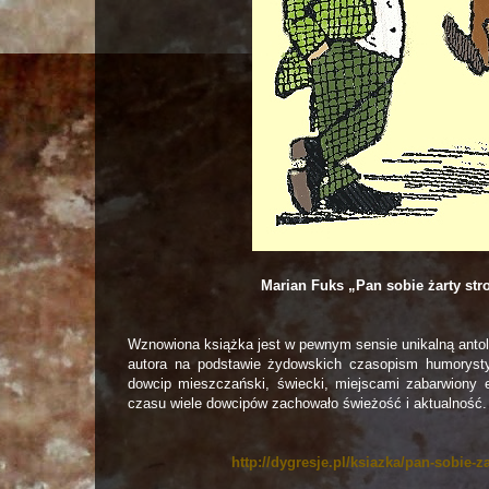
Marian Fuks „Pan sobie żarty str
Wznowiona książka jest w pewnym sensie unikalną anto
autora na podstawie żydowskich czasopism humorysty
dowcip mieszczański, świecki, miejscami zabarwiony 
czasu wiele dowcipów zachowało świeżość i aktualność.
http://dygresje.pl/ksiazka/pan-sobie-z