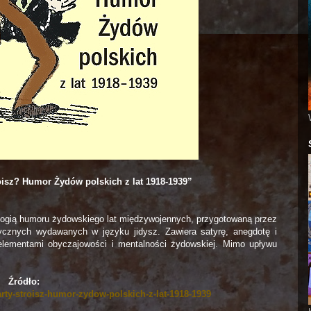
oisz? Humor Żydów polskich z lat 1918-1939
”
logią humoru żydowskiego lat międzywojennych, przygotowaną przez
cznych wydawanych w języku jidysz. Zawiera satyrę, anegdotę i
elementami obyczajowości i mentalności żydowskiej. Mimo upływu
Źródło:
arty-stroisz-humor-zydow-polskich-z-lat-1918-1939