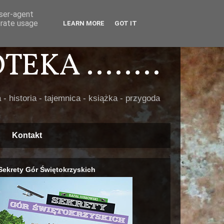
user-agent
erate usage
LEARN MORE
GOT IT
EKA ........
 - historia - tajemnica - książka - przygoda
Kontakt
Sekrety Gór Świętokrzyskich