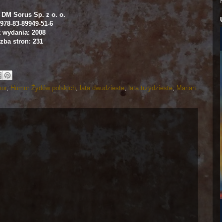
DM Sorus Sp. z o. o.
978-83-89949-51-6
 wydania: 2008
zba stron: 231
or
,
Humor Żydów polskich
,
lata dwudzieste
,
lata trzydzieste
,
Marian