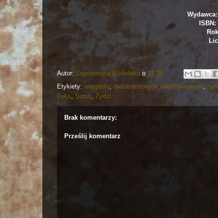
Wydawca: 
ISBN: 
Rok
Lic
Autor:
Zapomniana Biblioteka
o
14:38
Etykiety:
anegdoty
,
dwudziestolecie międzywojenne
,
hum
Fuks
,
Sorus
,
Żydzi
Brak komentarzy:
Prześlij komentarz