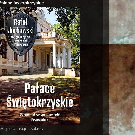
Pałace świętokrzyskie
Dzieje - atrakcje - sekrety