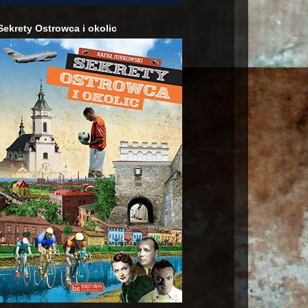
Sekrety Ostrowca i okolic