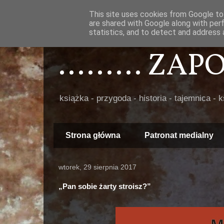
This site uses cookies from Google to 
are shared with Google along with per
statistics, and to detect and address 
......... ZA
książka - przygoda - historia - tajemnica - 
Strona główna
Patronat medialny
wtorek, 29 sierpnia 2017
„Pan sobie żarty stroisz?”