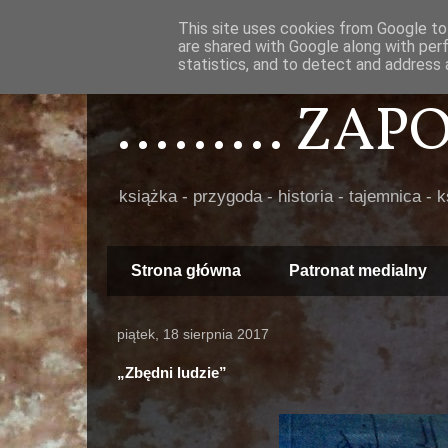
This site uses cookies from Google to 
are shared with Google along with per
statistics, and to detect and address 
......... ZA
książka - przygoda - historia - tajemnica - 
Strona główna
Patronat medialny
piątek, 18 sierpnia 2017
„Zbędni ludzie”