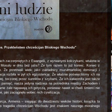
ie. Przekleństwo chrześcijan Bliskiego Wschodu”
ch zaczerpniętych z Ewangelii, z wyrwanymi kolczykami, wtulone w
 Mosulu w dniu bez jutra? Że tym razem to już koniec. Koniec z
o. Że przetrwali wieki jako zakładnicy muzułmańskiej dominacji i
acja rozbiła w pył ich egzystencję. Że właśnie poświęciliśmy ich na
ej, toczonej przez sunnitów z szyitami. Że ich katastrofa jest także
a pamięć, nasza jedyna nadzieja na pośrednika między Zachodem i
ne żale napawają ich goryczą, ponieważ nawet w chwili śmierci nie
i, jaki zaciągnęła wobec nich cywilizacja.
Turcja, Armenia – sięgając do dwudziestu wieków historii, książka ta
go tragedia chrześcijan Wschodu jest znakiem naszego moralnego