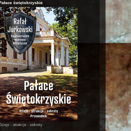
Pałace świętokrzyskie
Dzieje - atrakcje - sekrety