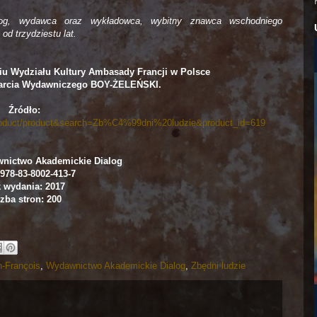
log, wydawca oraz wykładowca, wybitny znawca wschodniego
od trzydziestu lat.
iu Wydziału Kultury Ambasady Francji w Polsce
arcia Wydawniczego BOY-ŻELEŃSKI.
Źródło:
=product/product&search=Zb%C4%99dni%20ludzie&product_id=619
nictwo Akademickie Dialog
978-83-8002-413-7
 wydania: 2017
zba stron: 200
-François
,
Wydawnictwo Akademickie Dialog
,
Zbędni ludzie