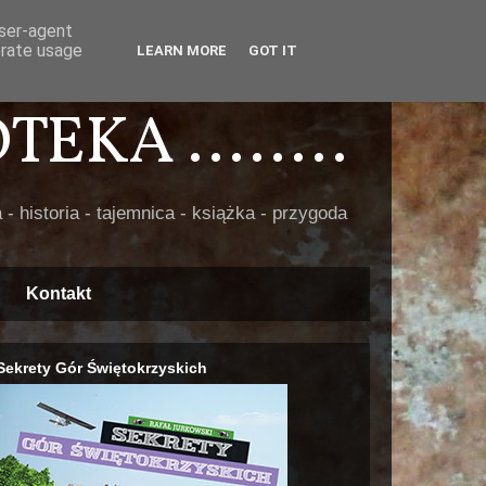
user-agent
erate usage
LEARN MORE
GOT IT
EKA ........
 - historia - tajemnica - książka - przygoda
Kontakt
Sekrety Gór Świętokrzyskich