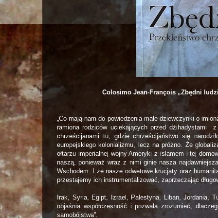
Colosimo Jean-François „Zbędni ludz
„Co mają nam do powiedzenia małe dziewczynki o imiona
ramiona rodziców uciekających przed dżihadystami z
chrześcijanami tu, gdzie chrześcijaństwo się narodził
europejskiego kolonializmu, lecz na próżno. Że globaliz
ołtarzu imperialnej wojny Ameryki z islamem i tej domow
naszą, ponieważ wraz z nimi ginie nasza najdawniejsz
Wschodem. I że nasze odwetowe krucjaty oraz humanitar
przestajemy ich instrumentalizować, zaprzeczając długow
Irak, Syria, Egipt, Izrael, Palestyna, Liban, Jordania, 
objaśnia współczesność i pozwala zrozumieć, dlacze
samobójstwa”.