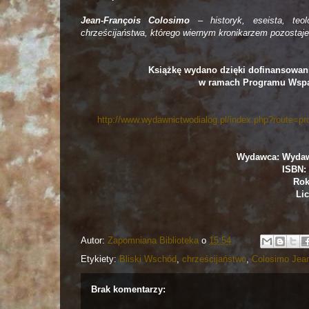
Jean-François Colosimo
– historyk, eseista, teo
chrześcijaństwa, którego wiernym kronikarzem pozostaje 
Książkę wydano dzięki dofinansowan
w ramach Programu Wsp
http://www.wydawnictwodialog.pl/index.php?route
Wydawca: Wydaw
ISBN: 
Rok
Lic
Autor:
Zapomniana Biblioteka
o
15:54
Etykiety:
Bliski Wschód
,
chrześcijaństwo
,
Colosimo Jean
Brak komentarzy: