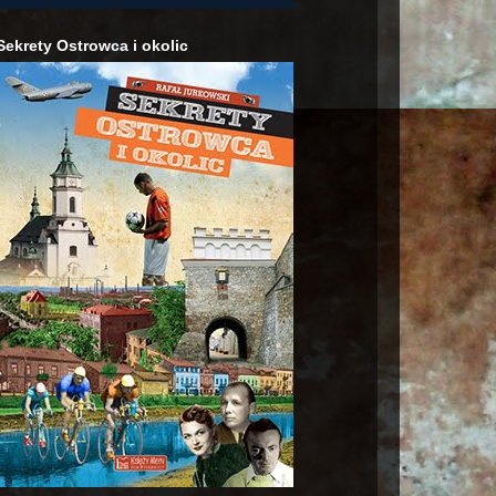
Sekrety Ostrowca i okolic