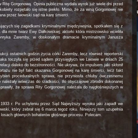
Ritę Gorgonową. Opinia publiczna wydała wyrok już wiele dni przed
obiety rozpętało się istne piekło. Mimo, że za winą Gorgonowej nie
na przez lwowski sąd na karę śmierci.
ujących się zagadkami kryminalnymi międzywojnia, spotkałem się z
 dla mnie twarz Ewy Dałkowskiej, aktorki która mistrzowsko wcieliła
 Henryka Zaremby, w doskonałym dramacie kryminalnym Janusza
kcji ostatnich godzin życia córki Zaremby, lecz również reporterski
jaka toczyła się przed sądem przysięgłych we Lwowie w dniach 25
elacji daleko do bezstronności. Nie ukrywa, że impulsem jaki skłonił
portażu nie był fakt skazania Gorgonowej na karę śmierci, lecz fakt
hybień proceduralnych sprawa, nie przyniosła chluby ówczesnemu
 należały wówczas do rzadkości, tło obyczajowe zbrodni dokonanej
sprawiły, że sprawa Rity Gorgonowej należała do najgłośniejszych w
1933 r. Po uchyleniu przez Sąd Najwyższy wyroku jaki zapadł we
wski, który zebrał się 6 marca tegoż roku. Niniejszy tom uzupełnia
 losach głównych bohaterów głośnego procesu. Polecam.