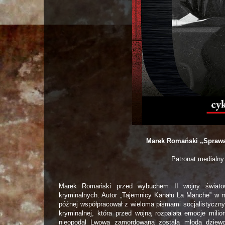
Marek Romański „Sprawa 
Patronat medialny
Marek Romański przed wybuchem II wojny światowe
kryminalnych. Autor „Tajemnicy Kanału
La Manche
” w 
późnej współpracował z wieloma pismami socjalistycznym
kryminalnej, która przed wojną rozpalała emocje mil
nieopodal Lwowa zamordowana została młoda dziewc