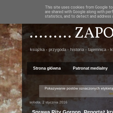
This site uses cookies from Google to 
are shared with Google along with per
statistics, and to detect and address 
......... ZA
książka - przygoda - historia - tajemnica - 
Strona główna
Patronat medialny
Pokazywanie postów oznaczonych etykiet
ws
sobota, 2 stycznia 2016
„Sprawa Rity Gorgon. Reportaż kr