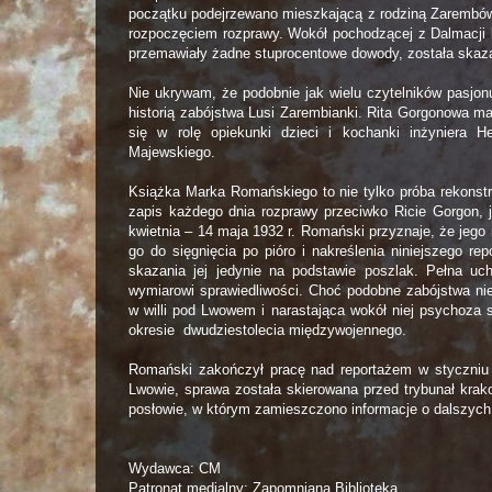
początku podejrzewano mieszkającą z rodziną Zarembów 
rozpoczęciem rozprawy. Wokół pochodzącej z Dalmacji k
przemawiały żadne stuprocentowe dowody, została skaza
Nie ukrywam, że podobnie jak wielu czytelników pasjon
historią zabójstwa Lusi Zarembianki. Rita Gorgonowa ma
się w rolę opiekunki dzieci i kochanki inżyniera
Majewskiego.
Książka Marka Romańskiego to nie tylko próba rekonstru
zapis każdego dnia rozprawy przeciwko Ricie Gorgon, 
kwietnia – 14 maja 1932 r. Romański przyznaje, że jego r
go do sięgnięcia po pióro i nakreślenia niniejszego re
skazania jej jedynie na podstawie poszlak. Pełna uc
wymiarowi sprawiedliwości. Choć podobne zabójstwa nie
w willi pod Lwowem i narastająca wokół niej psychoza 
okresie dwudziestolecia międzywojennego.
Romański zakończył pracę nad reportażem w styczniu 
Lwowie, sprawa została skierowana przed trybunał krako
posłowie, w którym zamieszczono informacje o dalszych
Wydawca: CM
Patronat medialny: Zapomniana Biblioteka