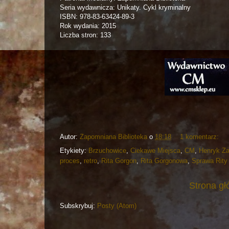
Seria wydawnicza: Unikaty. Cykl kryminalny
ISBN: 978-83-63424-89-3
Rok wydania: 2015
Liczba stron: 133
Autor:
Zapomniana Biblioteka
o
18:18
1 komentarz:
Etykiety:
Brzuchowice
,
Ciekawe Miejsca
,
CM
,
Henryk Z
proces
,
retro
,
Rita Gorgon
,
Rita Gorgonowa
,
Sprawa Rity
Strona g
Subskrybuj:
Posty (Atom)