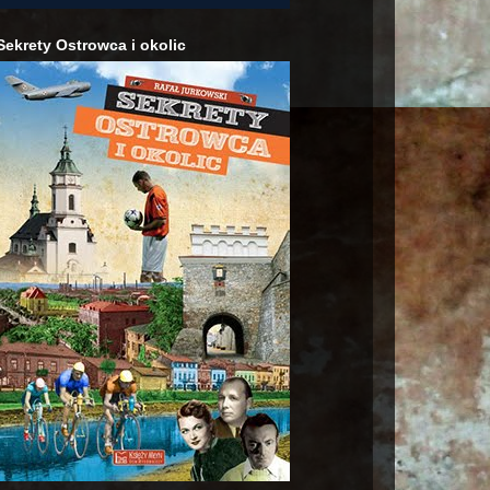
Sekrety Ostrowca i okolic