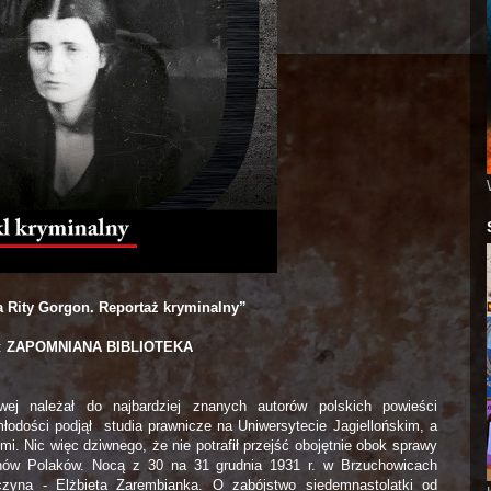
Rity Gorgon. Reportaż kryminalny”
:
ZAPOMNIANA BIBLIOTEKA
j należał do najbardziej znanych autorów polskich powieści
młodości podjął studia prawnicze na Uniwersytecie Jagiellońskim, a
i. Nic więc dziwnego, że nie potrafił przejść obojętnie obok sprawy
ionów Polaków. Nocą z 30 na 31 grudnia 1931 r. w Brzuchowicach
zyna - Elżbieta Zarembianka. O zabójstwo siedemnastolatki od