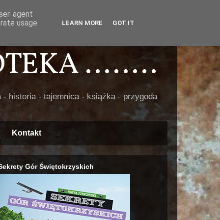
user-agent
erate usage
LEARN MORE
GOT IT
EKA ........
 - historia - tajemnica - książka - przygoda
Kontakt
Sekrety Gór Świętokrzyskich