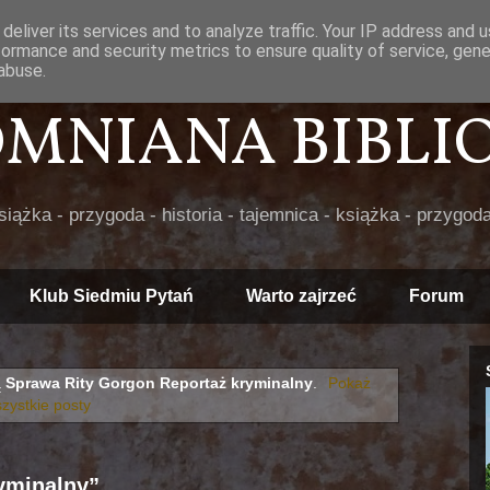
deliver its services and to analyze traffic. Your IP address and 
formance and security metrics to ensure quality of service, gen
abuse.
POMNIANA BIBLIOT
książka - przygoda - historia - tajemnica - książka - przygoda
Klub Siedmiu Pytań
Warto zajrzeć
Forum
ą
Sprawa Rity Gorgon Reportaż kryminalny
.
Pokaż
zystkie posty
yminalny”