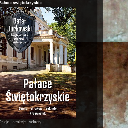
Pałace świętokrzyskie
Dzieje - atrakcje - sekrety