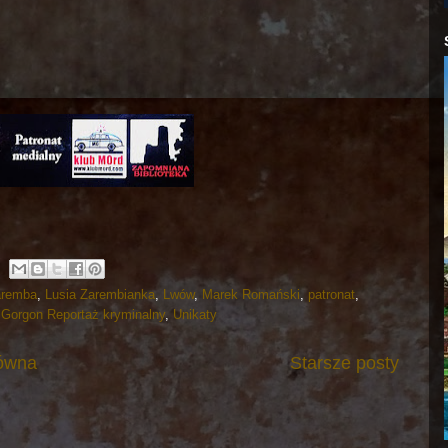
aremba
,
Lusia Zarembianka
,
Lwów
,
Marek Romański
,
patronat
,
 Gorgon Reportaż kryminalny
,
Unikaty
łówna
Starsze posty