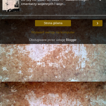
cmentarzy wojennych I wojn...
›
Strona główna
Wyświetl wersję na komputer
Obsługiwane przez usługę
Blogger
.