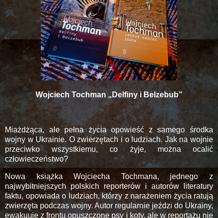
Wojciech Tochman „Delfiny i Belzebub”
Miażdżąca, ale pełna życia opowieść z samego środka
wojny w Ukrainie. O zwierzętach i o ludziach. Jak na wojnie
przeciwko wszystkiemu, co żyje, można ocalić
człowieczeństwo?
Nowa książka Wojciecha Tochmana, jednego z
najwybitniejszych polskich reporterów i autorów literatury
faktu, opowiada o ludziach, którzy z narażeniem życia ratują
zwierzęta podczas wojny. Autor regularnie jeździ do Ukrainy,
ewakuuje z frontu opuszczone psy i koty, ale w reportażu nie