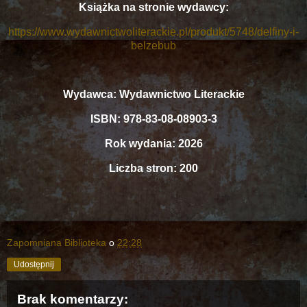
Książka na stronie wydawcy:
https://www.wydawnictwoliterackie.pl/produkt/5748/delfiny-i-
belzebub
Wydawca: Wydawnictwo Literackie
ISBN: 978-83-08-08903-3
Rok wydania: 2026
Liczba stron: 200
Zapomniana Biblioteka
o
22:28
Udostępnij
Brak komentarzy: