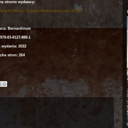
na stronie wydawcy:
l/pl/p/W-Afryce.-Trylogia-Afrykanska-czesc-3/1953
ca: Bernardinum
978-83-8127-888-1
 wydania: 2022
zba stron: 264