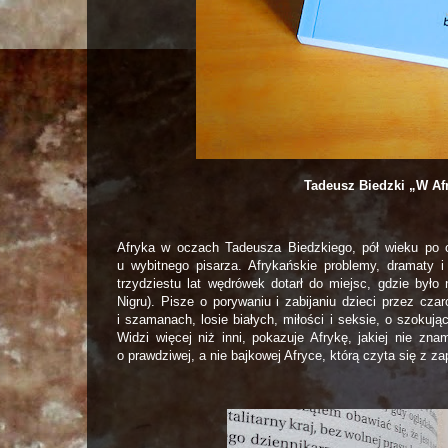
Tadeusz Biedzki „W Afr
Afryka w oczach Tadeusza Biedzkiego, pół wieku po op
u wybitnego pisarza. Afrykańskie problemy, dramaty i 
trzydziestu lat wędrówek dotarł do miejsc, gdzie było 
Nigru). Pisze o porywaniu i zabijaniu dzieci przez cz
i szamanach, losie białych, miłości i seksie, o szokują
Widzi więcej niż inni, pokazuje Afrykę, jakiej nie zn
o prawdziwej, a nie bajkowej Afryce, którą czyta się z z