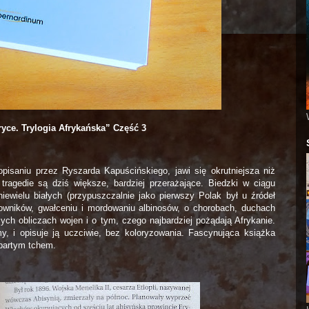
yce. Trylogia Afrykańska” Część 3
isaniu przez Ryszarda Kapuścińskiego, jawi się okrutniejsza niż
tragedie są dziś większe, bardziej przerażające. Biedzki w ciągu
niewielu białych (przypuszczalnie jako pierwszy Polak był u źródeł
arowników, gwałceniu i mordowaniu albinosów, o chorobach, duchach
cych obliczach wojen i o tym, czego najbardziej pożądają Afrykanie.
amy, i opisuje ją uczciwie, bez koloryzowania. Fascynująca książka
apartym tchem.