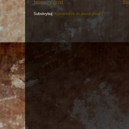
Nowszy post
St
Subskrybuj:
Komentarze do posta (Atom)