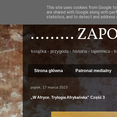
This site uses cookies from Google to 
are shared with Google along with per
statistics, and to detect and address 
......... ZA
książka - przygoda - historia - tajemnica - 
Strona główna
Patronat medialny
piątek, 17 marca 2023
„W Afryce. Trylogia Afrykańska” Część 3