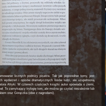
sumowanie licznych podróży pisarza. Tak jak poprzednie tomy, jest
ych wydarzeń i opisów dramatycznych losów ludzi, ale uzupełnioną
watora Afryki. W czterech częściach książki autor opowiada o ziemi,
wał. To zamykający trylogię tom, ale można go czytać niezależnie lub
babem oraz Gorączka (obie z nagrodami).