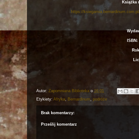
Książka 
https://ksiegarnia.bernardinum.com.p
Wydaw
ISBN: 
Rok
Lic
Autor:
Zapomniana Biblioteka
o
16:01
Etykiety:
Afryka
,
Bernardinum
,
podróże
Brak komentarzy:
Prześlij komentarz