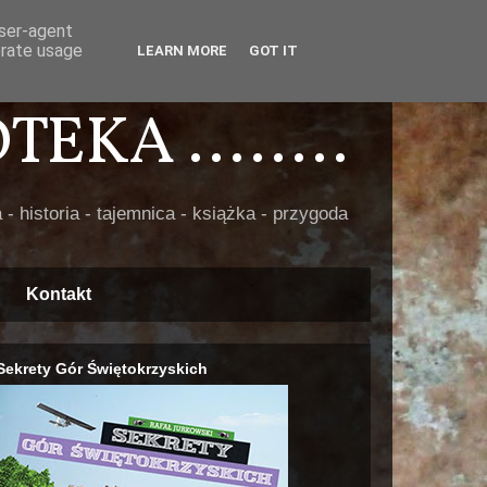
user-agent
erate usage
LEARN MORE
GOT IT
EKA ........
 - historia - tajemnica - książka - przygoda
Kontakt
Sekrety Gór Świętokrzyskich