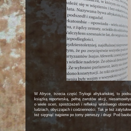
W Afryce, trzecia część Trylogii afrykańskiej, to pod
książką reporterską, pełną zwrotów akcji, niesamowit
o wiele ocen, spostrzeżeń i refleksji wnikliwego obser
ludziach, obyczajach i codzienności. Tak je też zatytuło
też sięgnąć najpierw po tomy pierwszy i drugi: Pod bao