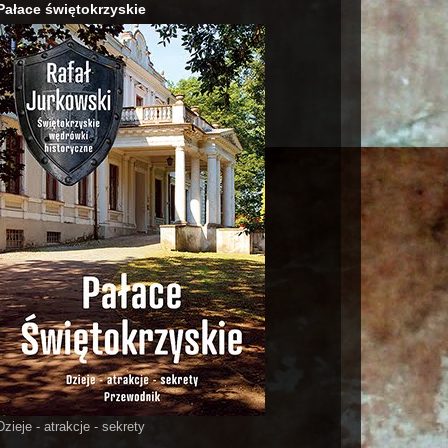
Pałace świętokrzyskie
Dzieje - atrakcje - sekrety