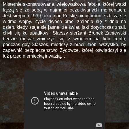
Misternie skonstruowana, wielowątkowa fabuła, której wątki
łączą się ze sobą w najmniej oczekiwanych momentach.
Jest sierpień 1939 roku, nad Polskę nieuchronnie zbliża się
widmo wojny. Życie dwóch braci zmienia się z dnia na
dzień, kiedy staje się jasne, że świat, jaki dotychczas znali,
chyli się ku upadkowi. Starszy sierżant Bronek Zaniewski
będzie musiał zmierzyć się z wrogiem na linii frontu,
podczas gdy Staszek, młodszy z braci, zrobi wszystko, by
zapewnić bezpieczeństwo Żydów­ce, której oświadczył się
tuż przed niemiecką inwazją…