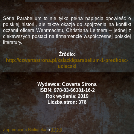
Seria Parabellum to nie tylko pełna napięcia opowieść o
polskiej historii, ale także okazja do spojrzenia na konflikt
oczami oficera Wehrmachtu, Christiana Leitnera – jednej z
ciekawszych postaci na firmamencie współczesnej polskiej
literatury.
Źródło:
http://czwartastrona.pl/ksiazki/parabellum-1-predkosc-
ucieczki
Wydawca: Czwarta Strona
ISBN: 978-83-66381-16-2
Rok wydania: 2019
Liczba stron: 376
Zapomniana Biblioteka
o
12:26