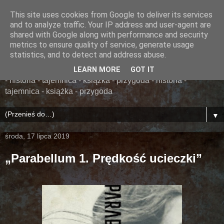
This site uses cookies from Google to deliver its services
......... ZAPOMNIANA
and to analyze traffic. Your IP address and user-agent are
shared with Google along with performance and security
BIBLIOTEKA ........
metrics to ensure quality of service, generate usage
statistics, and to detect and address abuse.
książka - przygoda - historia - tajemnica - książka - przygoda
LEARN MORE
GOT IT
- historia - tajemnica - książka - przygoda - historia -
tajemnica - książka - przygoda
▼
środa, 17 lipca 2019
„Parabellum 1. Prędkość ucieczki”