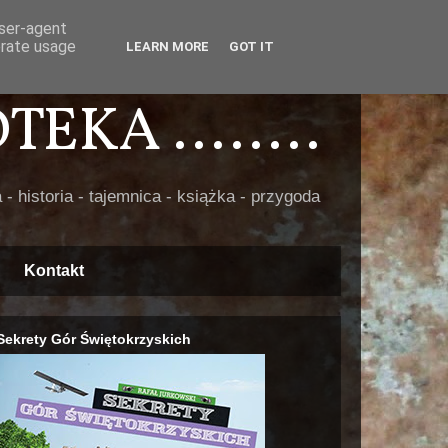
user-agent
erate usage
LEARN MORE
GOT IT
EKA ........
 - historia - tajemnica - książka - przygoda
Kontakt
Sekrety Gór Świętokrzyskich