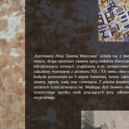
„Ilustrowany Atlas Dawnej Warszawy” składa się z dwó
miasta, druga natomiast zawiera opisy widoków Warszaw
kilkudziesięciu stronach znajdziemy m.in. umiejscowi
zabudowy murowanej z przełomu XIX i XX wieku obecnie 
budynki przesunięte po II wojnie światowej, tereny za
skwery, ogrody, sady oraz cmentarze. Z planów dowiemy
ostatnich sześćdziesięciu lat. Wędrując dziś bowiem u
tytanicznego wysiłku osób pracujących przy odbudo
oryginalnego.