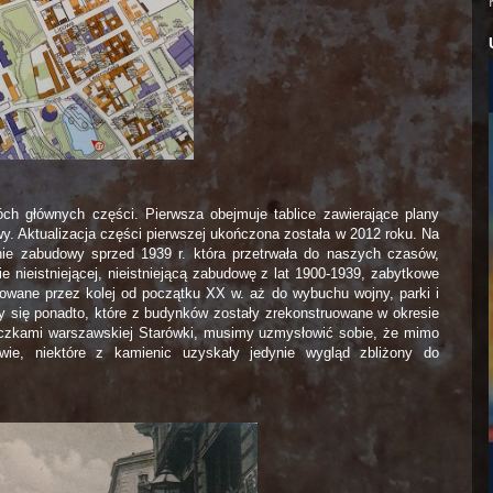
ch głównych części. Pierwsza obejmuje tablice zawierające plany
y. Aktualizacja części pierwszej ukończona została w 2012 roku. Na
enie zabudowy sprzed 1939 r. która przetrwała do naszych czasów,
nieistniejącej, nieistniejącą zabudowę z lat 1900-1939, zabytkowe
jmowane przez kolej od początku XX w. aż do wybuchu wojny, parki i
 się ponadto, które z budynków zostały zrekonstruowane w okresie
liczkami warszawskiej Starówki, musimy uzmysłowić sobie, że mimo
wie, niektóre z kamienic uzyskały jedynie wygląd zbliżony do