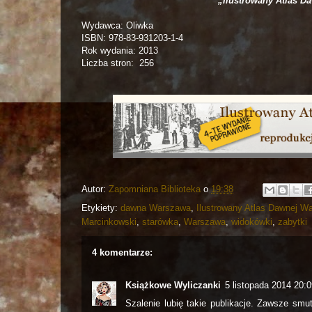
„Ilustrowany Atlas Da
Wydawca: Oliwka
ISBN: 978-83-931203-1-4
Rok wydania: 2013
Liczba stron: 256
Autor:
Zapomniana Biblioteka
o
19:38
Etykiety:
dawna Warszawa
,
Ilustrowany Atlas Dawnej W
Marcinkowski
,
starówka
,
Warszawa
,
widokówki
,
zabytki
4 komentarze:
Książkowe Wyliczanki
5 listopada 2014 20:
Szalenie lubię takie publikacje. Zawsze smu