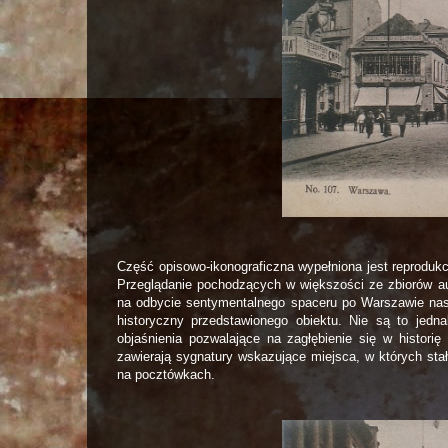
Część opisowo-ikonograficzna wypełniona jest reprodukc
Przeglądanie pochodzących w większości ze zbiorów au
na odbycie sentymentalnego spaceru po Warszawie na
historyczny przedstawionego obiektu. Nie są to jed
objaśnienia pozwalające na zagłębienie się w histori
zawierają sygnatury wskazujące miejsca, w których sta
na pocztówkach.