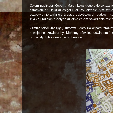
Celem publikacji Roberta Marcinkowskiego było ukazani
ostatnich stu kilkudziesięciu lat. W okresie tym zmi
bezpowrotnie zniknęło tysiące zabytkowych budowli: ka
1945 r. i rozbiórka całych dzielnic celem stworzenia mi
Zamiar przyświecający autorowi udało się w pełni zreal
z wojennej zawieruchy. Możemy również uświadomić so
pozostałych historycznych obiektów.