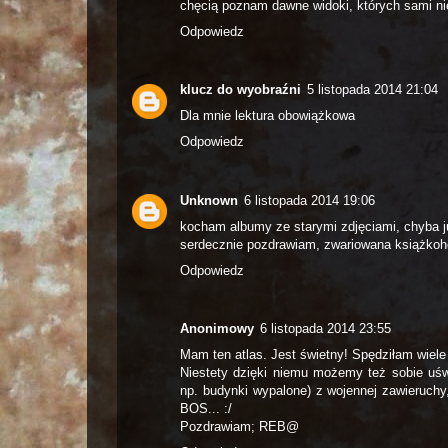
chęcią poznam dawne widoki, których sami 
Odpowiedz
klucz do wyobraźni
5 listopada 2014 21:04
Dla mnie lektura obowiążkowa
Odpowiedz
Unknown
6 listopada 2014 19:06
kocham albumy ze starymi zdjęciami, chyba j
serdecznie pozdrawiam, zwariowana książkoh
Odpowiedz
Anonimowy
6 listopada 2014 23:55
Mam ten atlas. Jest świetny! Spędziłam wiele 
Niestety dzięki niemu możemy też sobie uśw
np. budynki wypalone) z wojennej zawieruchy
BOS... :/
Pozdrawiam; REB@