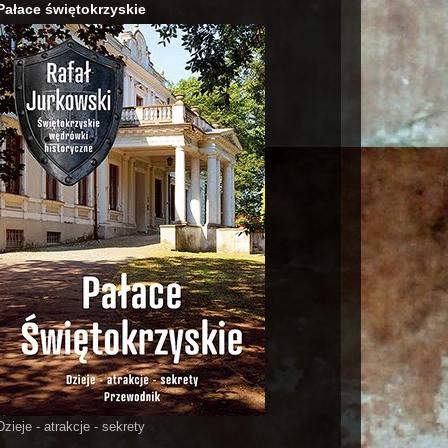
Pałace świętokrzyskie
Dzieje - atrakcje - sekrety