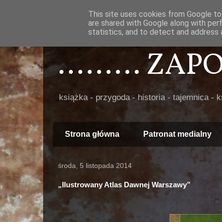
This site uses cookies from Google to 
are shared with Google along with per
statistics, and to detect and address 
......... ZA
książka - przygoda - historia - tajemnica - 
Strona główna
Patronat medialny
środa, 5 listopada 2014
„Ilustrowany Atlas Dawnej Warszawy”