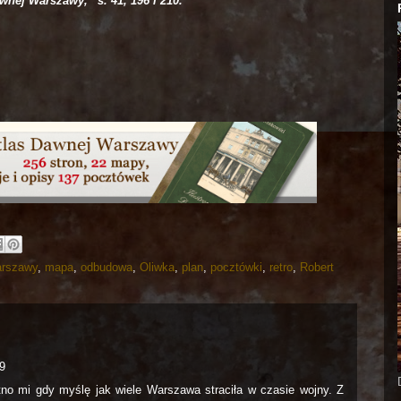
wnej Warszawy,” s. 41, 196 i 210.
arszawy
,
mapa
,
odbudowa
,
Oliwka
,
plan
,
pocztówki
,
retro
,
Robert
09
tno mi gdy myślę jak wiele Warszawa straciła w czasie wojny. Z