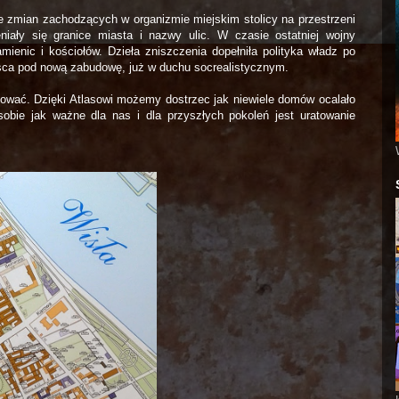
e zmian zachodzących w organizmie miejskim stolicy na przestrzeni
eniały się granice miasta i nazwy ulic. W czasie ostatniej wojny
mienic i kościołów. Dzieła zniszczenia dopełniła polityka władz po
ejsca pod nową zabudowę, już w duchu socrealistycznym.
izować. Dzięki Atlasowi możemy dostrzec jak niewiele domów ocalało
bie jak ważne dla nas i dla przyszłych pokoleń jest uratowanie