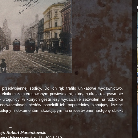
i przedwojennej stolicy. Do ich rąk trafiło unikatowe wydawnictwo.
ytelnikom zainteresowanym powieściami, których akcja rozgrywa się
 urzędnicy, w których gestii leży wydawanie zezwoleń na rozbiórkę
dwracalnych błędów popełnili ich poprzednicy planujący kształt
 kolejnym dokumentem skazującym na unicestwienie następny obiekt
---
acji: Robert Marcinkowski