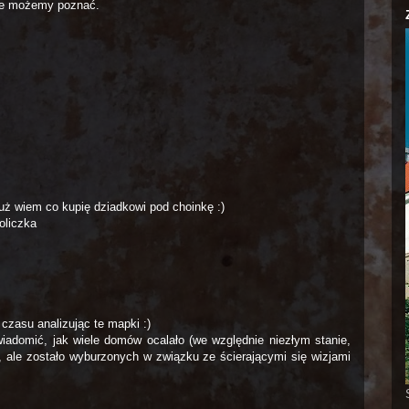
nie możemy poznać.
uż wiem co kupię dziadkowi pod choinkę :)
oliczka
czasu analizując te mapki :)
iadomić, jak wiele domów ocalało (we względnie niezłym stanie,
, ale zostało wyburzonych w związku ze ścierającymi się wizjami