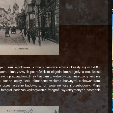
jami serii widokówek, których pierwsze emisje ukazały się w 1908 r.
tora klimatycznych pocztówek to niejednokrotnie jedyna możliwość
szych pradziadków. Przy każdym z widoków zamieszczony jest rys
nak suche opisy, lecz okraszone wieloma barwnymi ciekawostkami
ę i przeznaczenie budowli, w ich wojenne losy i przebudowy. Mapy
ł fotograf podczas wykonywania fotografii wykorzystanych następnie