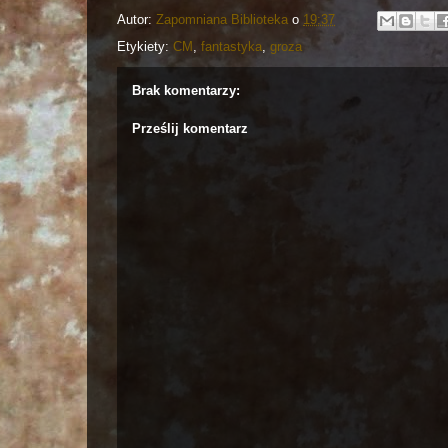
Autor:
Zapomniana Biblioteka
o
19:37
Etykiety:
CM
,
fantastyka
,
groza
Brak komentarzy:
Prześlij komentarz