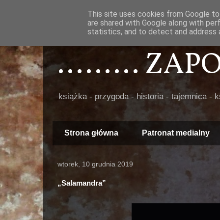
This site uses cookies from Google to 
are shared with Google along with per
statistics, and to detect and address 
......... ZA
książka - przygoda - historia - tajemnica - 
Strona główna
Patronat medialny
wtorek, 10 grudnia 2019
„Salamandra”