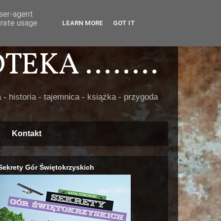
user-agent
erate usage
LEARN MORE
GOT IT
EKA ........
 - historia - tajemnica - książka - przygoda
Kontakt
Sekrety Gór Świętokrzyskich