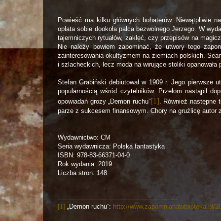
Powieść ma kilku głównych bohaterów. Niewątpliwie na
oplata sobie dookoła palca bezwolnego Jerzego. W wyda
tajemniczych rytuałów, zaklęć, czy przepisów na magicz
Nie należy bowiem zapominać, że utwory tego zapomn
zainteresowania okultyzmem na ziemiach polskich. Sea
i szlacheckich, lecz moda na wirujące stoliki opanowała 
Stefan Grabiński debiutował w 1909 r. Jego pierwsze ut
popularnością wśród czytelników. Przełom nastąpił do
[1]
opowiadań grozy „Demon ruchu”
. Również następne t
parze z sukcesem finansowym. Chory na gruźlicę autor z
Wydawnictwo: CM
Seria wydawnicza: Polska fantastyka
ISBN: 978-83-66371-04-0
Rok wydania: 2019
Liczba stron: 148
[1]
„Demon ruchu”:
http://www.zapomnianabiblioteka.pl/