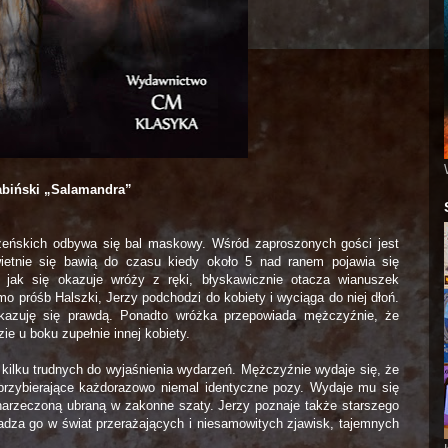
abiński „Salamandra”
eńskich odbywa się bal maskowy. Wśród zaproszonych gości jest
wietnie się bawią do czasu kiedy około 5 nad ranem pojawia się
 jak się okazuje wróży z ręki, błyskawicznie otacza wianuszek
o próśb Halszki, Jerzy podchodzi do kobiety i wyciąga do niej dłoń.
kazuję się prawdą. Ponadto wróżka przepowiada mężczyźnie, że
ie u boku zupełnie innej kobiety.
ilku trudnych do wyjaśnienia wydarzeń. Mężczyźnie wydaje się, że
przybierające każdorazowo niemal identyczne pozy. Wydaje mu się
narzeczoną ubraną w zakonne szaty. Jerzy poznaje także starszego
adza go w świat przerażających i niesamowitych zjawisk, tajemnych