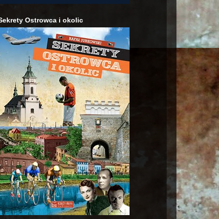
Sekrety Ostrowca i okolic