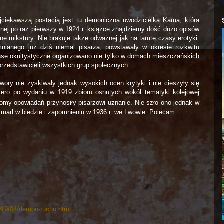
jciekawszą postacią jest tu demoniczna uwodzicielka Kama, która
nej po raz pierwszy w 1924 r. książce znajdziemy dość dużo opisów
ne mikstury. Nie brakuje także odważnej jak na tamte czasy erotyki.
ianego już dziś niemal pisarza, powstawały w okresie rozkwitu
nse okultystyczne organizowano nie tylko w domach mieszczańskich
przedstawicieli wszystkich grup społecznych.
wory nie zyskiwały jednak wysokich ocen krytyki i nie cieszyły się
piero po wydaniu w 1919 zbioru osnutych wokół tematyki kolejowej
omy opowiadań przynosiły pisarzowi uznanie. Nie szło ono jednak w
marł w biedzie i zapomnieniu w 1936 r. we Lwowie. Polecam.
2019/04/demon-ruchu.html