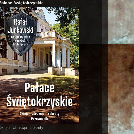
Pałace świętokrzyskie
Dzieje - atrakcje - sekrety