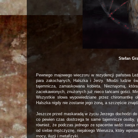
Stefan Gr
Pewnego majowego wieczoru w rezydencji państwa Leż
para zakochanych, Halszka i Jerzy. Młodzi ludzie ś
tajemnicza, zamaskowana kobieta. Nieznajomą, która
zaciekawionych, znużonych już nieco tańcami gości. Mim
Wszystkie słowa wypowiedziane przez chiromantkę o
Halszka nigdy nie zostanie jego żoną, a szczęście znajdz
Jeszcze przed maskaradą w życiu Jerzego dochodzi do k
co pewien czas dostrzega te same tajemnicze osoby, 
również, że podczas jednego ze spacerów widzi swoja 
od siebie mężczyznę, niejakiego Wierusza, który wprow
mocy, iluzji i metafizyki.