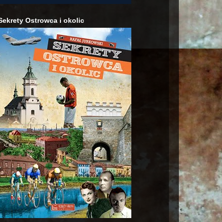
Sekrety Ostrowca i okolic