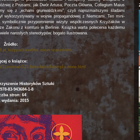
źniej z Prusami, jak Dwór Artusa, Poczta Główna, Collegium Maius
 się z „echami grunwaldzkimi”, czyli najrozmaitszymi śladami
był wykorzystywany w wojnie propagandowej z Niemcami. Ten mini-
a symbolicznie przypomnienie wizyty współczesnych Krzyżaków w
arze Zakonu z komturii w Berlinie. Książka warta polecenia każdemu
wiele narosłych stereotypów, bogato ilustrowana.
Źródło:
8,pl_krzyzacka-orbita.-torun-spacerkiem
cej o książce:
/11/normal-0-21-false-false-false-pl-x-none.html
zyszenie Historyków Sztuki
978-83-943684-1-8
czba stron: 64
 wydania: 2015