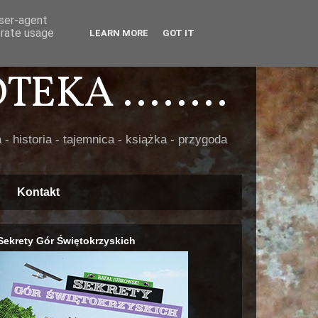
user-agent
erate usage
LEARN MORE
GOT IT
EKA ........
 - historia - tajemnica - książka - przygoda
Kontakt
Sekrety Gór Świętokrzyskich