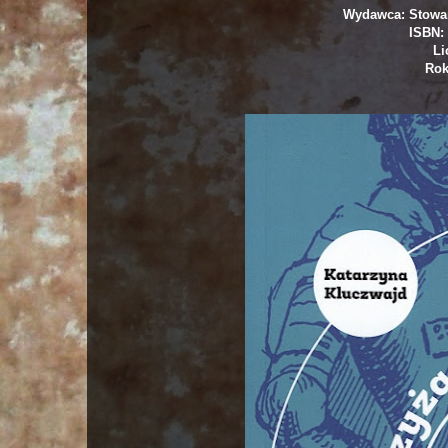
Wydawca: Stowar
ISBN: 
Li
Rok