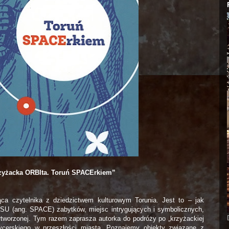
zyżacka ORBIta. Toruń SPACErkiem”
jąca czytelnika z dziedzictwem kulturowym Torunia. Jest to – jak
SU (ang. SPACE) zabytków, miejsc intrygujących i symbolicznych,
ółtworzonej. Tym razem zaprasza autorka do podróży po „krzyżackiej
rycerskiego w przeszłości miasta. Poznajemy obiekty związane z