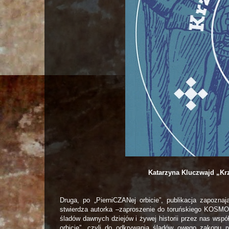
Katarzyna Kluczwajd „Kr
Druga, po „PierniCZANej orbicie”, publikacja zapozna
stwierdza autorka –zaproszenie do toruńskiego KOSMO
śladów dawnych dziejów i żywej historii przez nas wsp
orbicie”, czyli do odkrywania śladów owego zakonu 