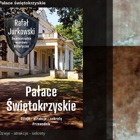
Pałace świętokrzyskie
Dzieje - atrakcje - sekrety