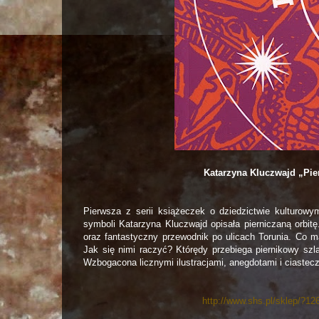
Katarzyna Kluczwajd „Pi
Pierwsza z serii książeczek o dziedzictwie kulturowym
symboli Katarzyna Kluczwajd opisała pierniczaną orbitę.
oraz fantastyczny przewodnik po ulicach Torunia. Co ma 
Jak się nimi raczyć? Którędy przebiega piernikowy szl
Wzbogacona licznymi ilustracjami, anegdotami i ciastec
http://www.shs.pl/sklep/?126