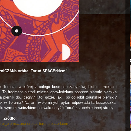
erniCZANa orbita. Toruń SPACErkiem”
 Torunia, w której z całego kosmosu zabytków, historii, miejsc i
 To fragment historii miasta opowiedziany poprzez historię piernika
piernik do…cegły? Kto, gdzie, jak i po co robił toruńskie pierniki?
ak w Toruniu? Na te i wiele innych pytań odpowiada ta książeczka.
zkowym słowniczkiem pozwala ugryźć Toruń z zupełnie innej strony.
Źródło:
,pl_pierniczana-orbita.-torun-spacerkiem