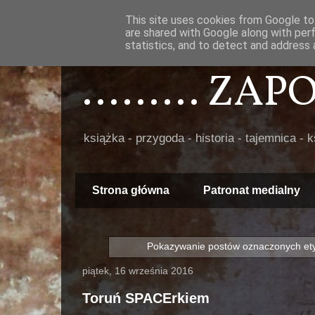
This site uses cookies from Google to 
are shared with Google along with per
statistics, and to detect and address 
......... ZA
książka - przygoda - historia - tajemnica - 
Strona główna
Patronat medialny
Pokazywanie postów oznaczonych et
piątek, 16 września 2016
Toruń SPACErkiem