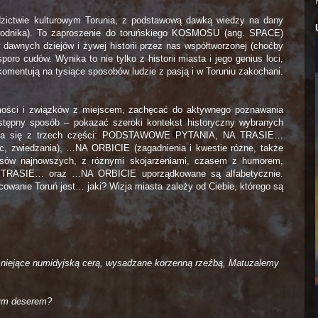
edzictwie kulturowym Torunia, z podstawową dawką wiedzy na dany
zewodnika). To zaproszenie do toruńskiego KOSMOSU (ang. SPACE)
 dawnych dziejów i żywej historii przez nas współtworzonej (choćby
ro cudów. Wynika to nie tylko z historii miasta i jego genius loci,
ą, komentują na tysiące sposobów ludzie z pasją i w Toruniu zakochani.
amości i związków z miejscem, zachęcać do aktywnego poznawania
stępny sposób – pokazać szeroki kontekst historyczny wybranych
składa się z trzech części: PODSTAWOWE PYTANIA, NA TRASIE…
c, zwiedzania), …NA ORBICIE (zagadnienia i kwestie różne, także
czasów najnowszych, z różnymi skojarzeniami, czasem z humorem,
A TRASIE… oraz …NA ORBICIE uporządkowane są alfabetycznie.
cowanie Toruń jest… jaki? Wizja miasta zależy od Ciebie, którego są
ciemniejące numidyjską cerą, wysadzane korzenną rzeźbą, Matuzalemy
zym deserem?