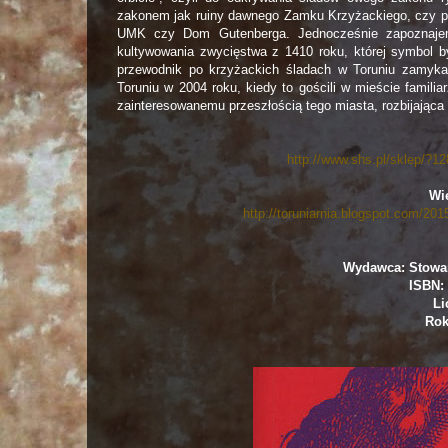
zakonem jak ruiny dawnego Zamku Krzyżackiego, czy pó
UMK czy Dom Gutenberga. Jednocześnie zapoznajemy
kultywowania zwycięstwa z 1410 roku, której symbol 
przewodnik po krzyżackich śladach w Toruniu zamyk
Toruniu w 2004 roku, kiedy to gościli w mieście famili
zainteresowanemu przeszłością tego miasta, rozbijająca 
http://www.shs.pl/sklep/?12
Wię
http://toruniarnia.blogspot.com/2015
Wydawca: Stowar
ISBN: 
Li
Rok