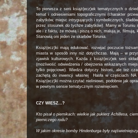
To pierwsza z serii książ(ecz)ek tematycznych o dzi
temat i odniesieniami topograficznymi (charakter pr
zabytków, miejsc intrygujących i symbolicznych, śladów
przez stosunek do tychże zabytków). Mamy w Toruniu spo
ale i z faktu, że mówią i piszą o nich, malują je, filmuj
Stanowią oni jeden ze skarbów Torunia.
Książ(ecz)ki mają edukować, rozwijać poczucie tożs
miasta w sposób inny niż dotychczas. Mają – w przy
zjawisk kulturowych. Każda z książ(ecz)ek serii 
(możliwość odwiedzenia / obejrzenia wskazanych miejs
tylko pojęciowe). Wiedza dotyczy historii, ale też 
zachętą do inwencji własnej Hasła w częściach N
Książ(ecz)ki można czytać nieliniowo, podobnie jak opra
w pewnym sensie tematycznym rozwinięciem.
CZY WIESZ…?
Kto pisał o piernikach: wielkie jak puklerz Achillesa, 
pierniczego rodu?
W jakim okresie bomby Hindenburga były najświetniejs