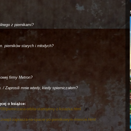
lnego z piernikami?
n. pierników starych i młodych?
cowej firmy Metron?
. / Zaprosili mnie wtedy, kiedy spierniczałem?
cej o książce:
/08/pierniczana-orbita-startujemy-z-ksiazka.html
uczwajd-zaprasza-na-spacer-po-piernikowym-miescie.html