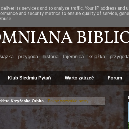
deliver its services and to analyze traffic. Your IP address and 
formance and security metrics to ensure quality of service, gen
abuse.
POMNIANA BIBLIOT
książka - przygoda - historia - tajemnica - książka - przygoda
Klub Siedmiu Pytań
Warto zajrzeć
Forum
ykietą
Krzyżacka Orbita
.
Pokaż wszystkie posty