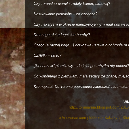
Czy toruńskie pierniki zrobiły karierę filmową?
Kostkowanie pierników – co oznacza?
Czy hakatyzm w okresie międzywojennym miał coś wspó
Do czego służą legnickie bomby?
Czego (a raczej kogo…) dotyczyła ustawa o ochronie m.i
CZANki – co to?
„Słonecznik” piernikowy – do jakiego zabytku się odnosi?
Co wspólnego z piernikami mają zegary ze znanej miejs
Kto napisał: Do Torunia poprzednio zaproszeń nie miałem
Wię
http://toruniarnia.blogspot.com/2015
http://nowosci.com.pl/338798,Katarzyna-Kl