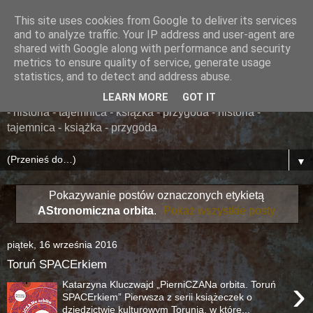
This site uses cookies from Google to deliver its services
......... ZAPOMNIANA
and to analyze traffic. Your IP address and user-agent are
shared with Google along with performance and security
BIBLIOTEKA ........
metrics to ensure quality of service, generate usage
statistics, and to detect and address abuse.
książka - przygoda - historia - tajemnica - książka - przygoda
LEARN MORE
GOT IT
- historia - tajemnica - książka - przygoda - historia -
tajemnica - książka - przygoda
▼
Pokazywanie postów oznaczonych etykietą
AStronomiczna orbita
.
Pokaż wszystkie posty
piątek, 16 września 2016
Toruń SPACErkiem
›
Katarzyna Kluczwajd „PierniCZANa orbita. Toruń
SPACErkiem” Pierwsza z serii książeczek o
dziedzictwie kulturowym Torunia, w które...