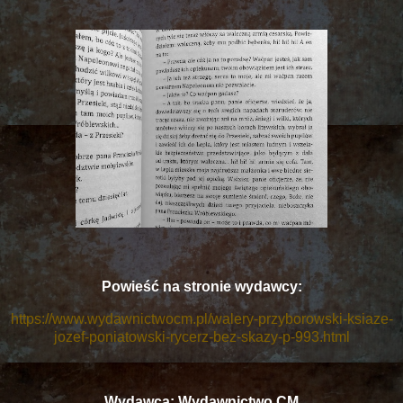
Powieść na stronie wydawcy:
https://www.wydawnictwocm.pl/walery-przyborowski-ksiaze-
jozef-poniatowski-rycerz-bez-skazy-p-993.html
Wydawca: Wydawnictwo CM