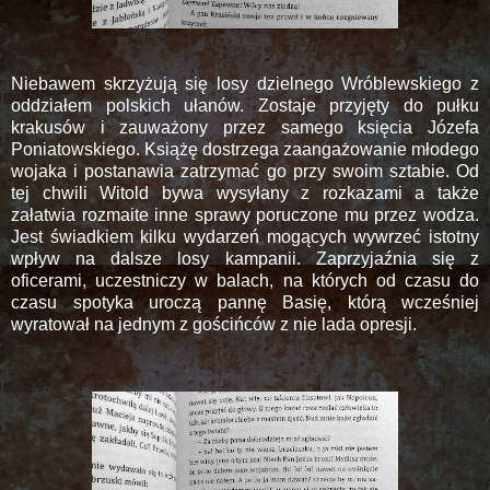
Niebawem skrzyżują się losy dzielnego Wróblewskiego z
oddziałem polskich ułanów. Zostaje przyjęty do pułku
krakusów i zauważony przez samego księcia Józefa
Poniatowskiego. Książę dostrzega zaangażowanie młodego
wojaka i postanawia zatrzymać go przy swoim sztabie. Od
tej chwili Witold bywa wysyłany z rozkazami a także
załatwia rozmaite inne sprawy poruczone mu przez wodza.
Jest świadkiem kilku wydarzeń mogących wywrzeć istotny
wpływ na dalsze losy kampanii. Zaprzyjaźnia się z
oficerami, uczestniczy w balach, na których od czasu do
czasu spotyka uroczą pannę Basię, którą wcześniej
wyratował na jednym z gościńców z nie lada opresji.