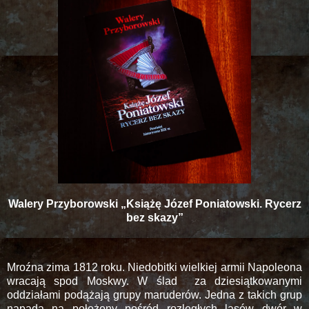
Walery Przyborowski „Książę Józef Poniatowski. Rycerz
bez skazy”
Mroźna zima 1812 roku. Niedobitki wielkiej armii Napoleona
wracają spod Moskwy. W ślad
za dziesiątkowanymi
oddziałami podążają grupy maruderów. Jedna z takich grup
napada na położony pośród rozległych lasów dwór w