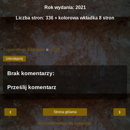
Rok wydania: 2021
Liczba stron: 336 + kolorowa wkładka 8 stron
Zapomniana Biblioteka
o
17:28
Udostępnij
Brak komentarzy:
Prześlij komentarz
‹
›
Strona główna
Wyświetl wersję na komputer