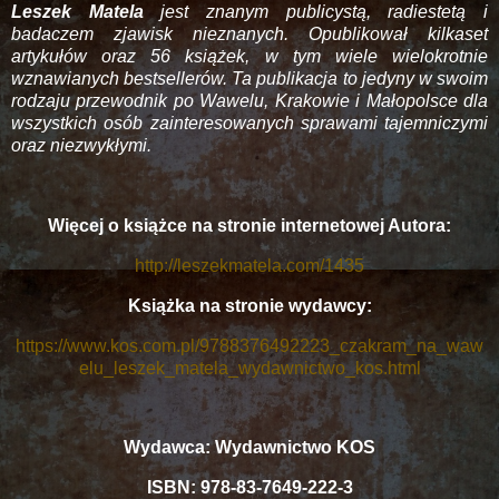
Leszek Matela
jest znanym publicystą, radiestetą i
badaczem zjawisk nieznanych. Opublikował kilkaset
artykułów oraz 56 książek, w tym wiele wielokrotnie
wznawianych bestsellerów. Ta publikacja to jedyny w swoim
rodzaju przewodnik po Wawelu, Krakowie i Małopolsce dla
wszystkich osób zainteresowanych sprawami tajemniczymi
oraz niezwykłymi.
Więcej o książce na stronie internetowej Autora:
http://leszekmatela.com/1435
Książka na stronie wydawcy:
https://www.kos.com.pl/9788376492223_czakram_na_waw
elu_leszek_matela_wydawnictwo_kos.html
Wydawca: Wydawnictwo KOS
ISBN: 978-83-7649-222-3