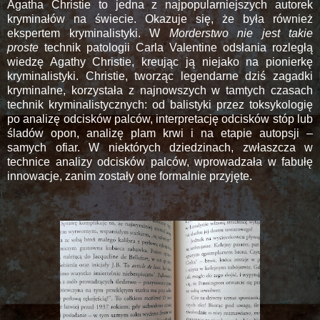
Agatha Christie to jedna z najpopularniejszych autorek
kryminałów na świecie. Okazuje się, że była również
ekspertem kryminalistyki. W
Morderstwo nie jest takie
proste
technik patologii Carla Valentine odsłania rozległą
wiedzę Agathy Christie, kreując ją niejako na pionierkę
kryminalistyki. Christie, tworząc legendarne dziś zagadki
kryminalne, korzystała z najnowszych w tamtych czasach
technik kryminalistycznych: od balistyki przez toksykologię
po analizę odcisków palców, interpretację odcisków stóp lub
śladów opon, analizę plam krwi i na etapie autopsji –
samych ofiar. W niektórych dziedzinach, zwłaszcza w
technice analizy odcisków palców, wprowadzała w fabułę
innowacje, zanim zostały one formalnie przyjęte.