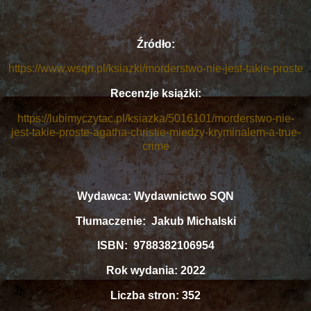
Źródło:
https://www.wsqn.pl/ksiazki/morderstwo-nie-jest-takie-proste
Recenzje książki:
https://lubimyczytac.pl/ksiazka/5016101/morderstwo-nie-
jest-takie-proste-agatha-christie-miedzy-kryminalem-a-true-
crime
Wydawca: Wydawnictwo SQN
Tłumaczenie: Jakub Michalski
ISBN: 9788382106954
Rok wydania: 2022
Liczba stron: 352