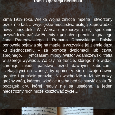
Tom I. Operacja berlińska
Zima 1919 roku. Wielka Wojna zmiotła imperia i stworzony
przez nie ład, a zwycięskie mocarstwa usiłują zaprowadzić
nowy porządek. W Wersalu rozpoczyna się spotkanie
przywódców państw Ententy z udziałem premiera Ignacego
Jana Paderewskiego i Romana Dmowskiego. Polska
ponownie pojawia się na mapie, a wszystkie jej ziemie dążą
ku zjednoczeniu – za pomocą dyplomacji lub czynu
zbrojnego… Tymczasem młody Wiktor Adamczewski trafia
w szeregi wywiadu. Walczy na froncie, którego nie widać,
chroniąc młode państwo przed dawnymi zaborcami,
czekającymi na szansę, by upomnieć się o swoje dawne
granice i pomścić porażkę. Na wschodzie rodzi się nowy,
groźny wróg, któremu wkrótce trzeba będzie stawić czoła. To
początek gry, której reguły nie są ustalone, a jeden
nieostrożny ruch może kosztować życie…