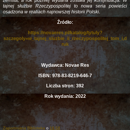
zemsta, a rok później wydana została jej kontynuacja. W
tajnej służbie Rzeczypospolitej to nowa seria powieści
osadzona w realiach najnowszej historii Polski.
Źródło:
https://novaeres.pl/katalog/tytuly?
szczegoly=w_tajnej_sluzbie_ii_rzeczypospolitej_tom_i,d
ruk
Wydawca: Novae Res
ISBN: 978-83-8219-646-7
Liczba stron: 392
Rok wydania: 2022
Zapomniana Biblioteka
o
16:58