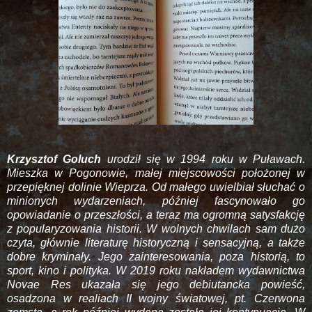
Krzysztof Goluch
urodził się w 1994 roku w Puławach.
Mieszka w Pogonowie, małej miejscowości położonej w
przepięknej dolinie Wieprza. Od małego uwielbiał słuchać o
minionych wydarzeniach, później fascynowało go
opowiadanie o przeszłości, a teraz ma ogromną satysfakcję
z popularyzowania historii. W wolnych chwilach sam dużo
czyta, głównie literaturę historyczną i sensacyjną, a także
dobre kryminały. Jego zainteresowania, poza historią, to
sport, kino i polityka. W 2019 roku nakładem wydawnictwa
Novae Res ukazała się jego debiutancka powieść,
osadzona w realiach II wojny światowej, pt. Czerwona