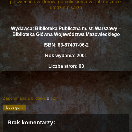
poswiecona-wiktorowi-gomulickiemu-w-150-rocznice-
urodzin-pisarza
Wydawca: Biblioteka Publiczna m. st. Warszawy –
Biblioteka Główna Województwa Mazowieckiego
ISBN: 83-87407-06-2
Rok wydania: 2001
Liczba stron: 63
Zapomniana Biblioteka
o
12:44
Udostępnij
Brak komentarzy: