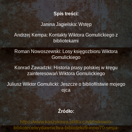
Spis treści:
Janina Jagielska: Wstęp
Andrzej Kempa: Kontakty Wiktora Gomulickiego z
bibliotekami
Roman Nowoszewski: Losy księgozbioru Wiktora
Gomulickiego
Konrad Zawadzki: Historia prasy polskiej w kręgu
zainteresowań Wiktora Gomulickiego
Juliusz Wiktor Gomulicki: Jeszcze o bibliofilstwie mojego
ojca
Źródło:
https://www.koszykowa.pl/dla-czytelnikow/o-
bibliotece/wydawnictwa-biblioteki/9-inne/70-sesja-