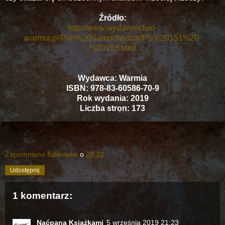
Źródło:
http://www.wydawnictwo-
warmia.pl/Pan%20Samochodzik/PS%20151%20-
%20153.html
Wydawca: Warmia
ISBN: 978-83-60586-70-9
Rok wydania: 2019
Liczba stron: 173
Zapomniana Biblioteka
o
20:23
Udostępnij
1 komentarz:
Naćpana Książkami
5 września 2019 21:23