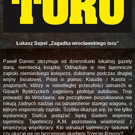
Łukasz Supel „Zagadka wrocławskiego toru”
Paweł Daniec otrzymuje od dziennikarki lokalnej gazety
starą, niemiecką książkę. Odnajduje w niej tajemnicze
zapiski niemieckiego kolejarza, dokonane podczas drugiej
wojny światowej. Prosi o pomoc Klaudię i Karola –
znajomych, którzy w nieodległej przeszłości odnaleźli w
Górach Bystrzyckich zaginiony prototyp autobusu. Trop
prowadzi do Wrocławia, ale początkowe poszukiwania nie
rokują żadnych nadziei na odnalezienie starego wagonu, o
którym wspominały zapiski. Szybko okazuje się, że nie tylko
wysłannicy Dańca podążać będą śladem wojennej
tajemnicy. Tajemniczy K.M. pozostawia wiadomość z
propozycją współpracy. Kto odnalazł tajemniczy ładunek i
czy okazał się on bezcennym skarbem Trzeciej Rzeszy?