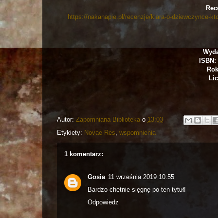
Rec
https://nakanapie.pl/recenzje/klara-o-dziewczynce-kt
Wyda
ISBN: 
Rok
Lic
Autor:
Zapomniana Biblioteka
o
13:03
Etykiety:
Novae Res
,
wspomnienia
1 komentarz:
Gosia
11 września 2019 10:55
Bardzo chętnie sięgnę po ten tytuł!
Odpowiedz