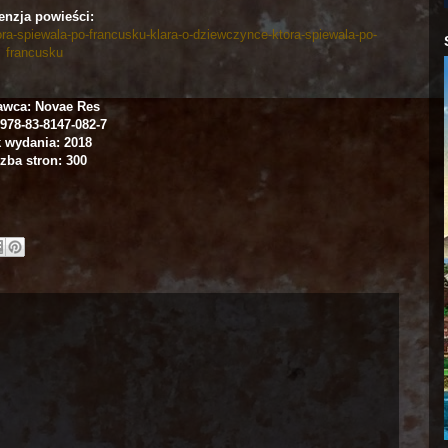
enzja powieści:
ora-spiewala-po-francusku-klara-o-dziewczynce-ktora-spiewala-po-
francusku
wca: Novae Res
978-83-8147-082-7
 wydania: 2018
zba stron: 300