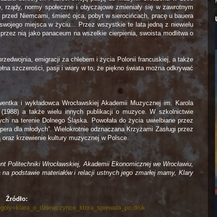
ne, rządy, normy społeczne i obyczajowe zmieniały się w zawrotnym
 przed Niemcami, śmierć ojca, pobyt w sierocińcach, pracę u bauera
swojego miejsca w życiu... Przez wszystkie te lata jedną z niewielu
przez nią jako panaceum na wszelkie cierpienia, swoista modlitwa o
rzedwojnia, emigracji za chlebem i życia Polonii francuskiej, a także
 pełna szczerości, pasji i wiary w to, że piękno świata można odkrywać
lwentka i wykładowca Wrocławskiej Akademii Muzycznej im. Karola
 (1988) a także wielu innych publikacji o muzyce. W szkolnictwie
ch na terenie Dolnego Śląska. Powołała do życia uwielbiane przez
Opera dla młodych”. Wielokrotnie odznaczana Krzyżami Zasługi przez
ną oraz krzewienie kultury muzycznej w Polsce.
nt Politechniki Wrocławskiej, Akademii Ekonomicznej we Wrocławiu,
na podstawie materiałów i relacji ustnych jego zmarłej mamy, Klary
Źródło:
czegoly=klara_o_dziewczynce_ktora_spiewala_po,druk