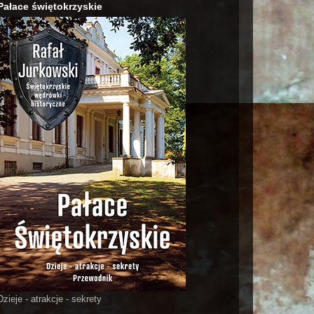
Pałace świętokrzyskie
Dzieje - atrakcje - sekrety