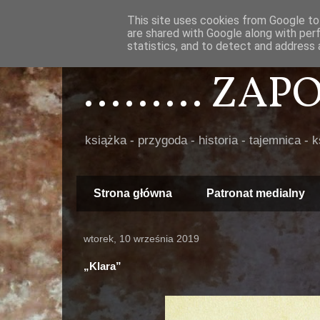
This site uses cookies from Google to 
are shared with Google along with per
statistics, and to detect and address 
......... ZA
książka - przygoda - historia - tajemnica - 
Strona główna
Patronat medialny
wtorek, 10 września 2019
„Klara”