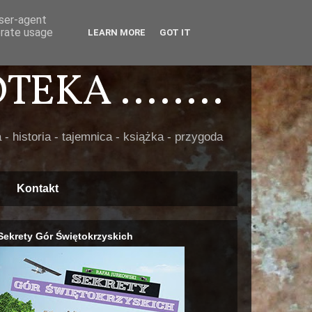
user-agent
erate usage
LEARN MORE
GOT IT
EKA ........
 - historia - tajemnica - książka - przygoda
Kontakt
Sekrety Gór Świętokrzyskich