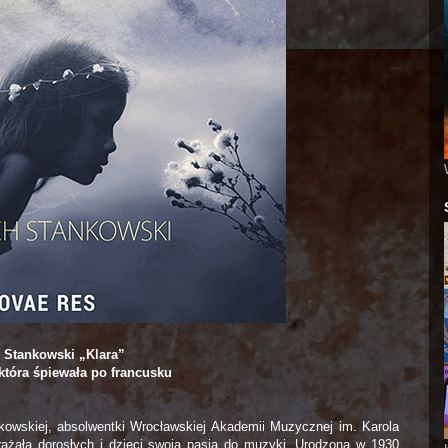
 Stankowski „Klara”
która śpiewała po francusku
nkowskiej, absolwentki Wrocławskiej Akademii Muzycznej im. Karola
zarażała dorosłych i dzieci swoją pasją do muzyki. Urodzona w 1930