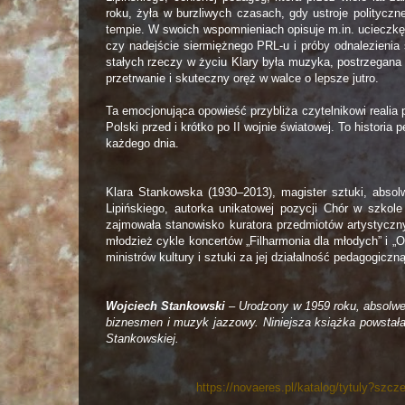
roku, żyła w burzliwych czasach, gdy ustroje politycz
tempie. W swoich wspomnieniach opisuje m.in. ucieczkę
czy nadejście siermiężnego PRL-u i próby odnalezienia 
stałych rzeczy w życiu Klary była muzyka, postrzegana 
przetrwanie i skuteczny oręż w walce o lepsze jutro.
Ta emocjonująca opowieść przybliża czytelnikowi realia p
Polski przed i krótko po II wojnie światowej. To historia
każdego dnia.
Klara Stankowska (1930–2013), magister sztuki, abso
Lipińskiego, autorka unikatowej pozycji Chór w szkole
zajmowała stanowisko kuratora przedmiotów artystyczny
młodzież cykle koncertów „Filharmonia dla młodych” i „
ministrów kultury i sztuki za jej działalność pedagogicz
Wojciech Stankowski
– Urodzony w 1959 roku, absolwe
biznesmen i muzyk jazzowy. Niniejsza książka powstała 
Stankowskiej.
https://novaeres.pl/katalog/tytuly?sz