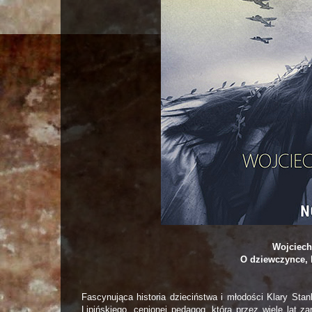
Wojciech
O dziewczynce, 
Fascynująca historia dzieciństwa i młodości Klary Sta
Lipińskiego, cenionej pedagog, która przez wiele lat 