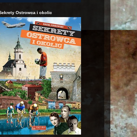
Sekrety Ostrowca i okolic