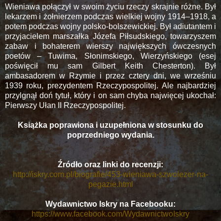
Wieniawa połączył w swoim życiu rzeczy skrajnie różne. Był
lekarzem i żołnierzem podczas wielkiej wojny 1914–1918, a
potem podczas wojny polsko-bolszewickiej. Był adiutantem i
przyjacielem marszałka Józefa Piłsudskiego, towarzyszem
zabaw i bohaterem wierszy największych ówczesnych
poetów – Tuwima, Słonimskiego, Wierzyńskiego (esej
poświęcił mu sam Gilbert Keith Chesterton). Był
ambasadorem w Rzymie i przez cztery dni, we wrześniu
1939 roku, prezydentem Rzeczypospolitej. Ale najbardziej
przylgnął doń tytuł, który i on sam chyba najwięcej ukochał:
Pierwszy Ułan II Rzeczypospolitej.
Książka poprawiona i uzupełniona w stosunku do
poprzedniego wydania.
Źródło oraz linki do recenzji:
http://iskry.com.pl/biografie/453-wieniawa-szwolezer-na-
pegazie.html
Wydawnictwo Iskry na Facebooku:
https://www.facebook.com/WydawnictwoIskry