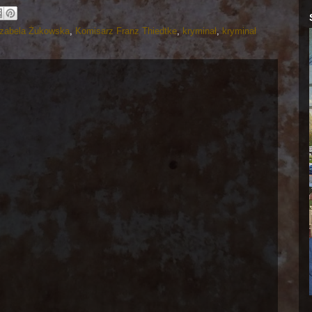
Izabela Żukowska
,
Komisarz Franz Thiedtke
,
kryminał
,
kryminał