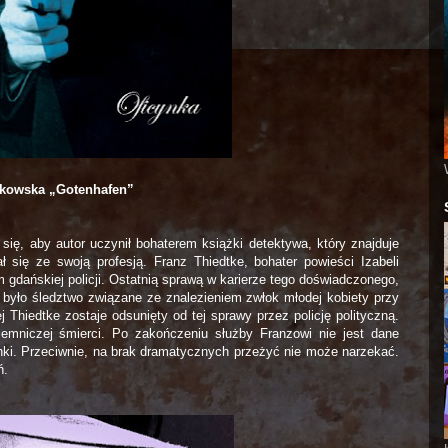
ukowska „Gotenhafen”
a się, aby autor uczynił bohaterem książki detektywa, który znajduje
tał się ze swoją profesją. Franz Thiedtke, bohater powieści Izabeli
gdańskiej policji. Ostatnią sprawą w karierze tego doświadczonego,
było śledztwo związane ze znalezieniem zwłok młodej kobiety przy
Thiedtke zostaje odsunięty od tej sprawy przez policję polityczną.
jemniczej śmierci. Po zakończeniu służby Franzowi nie jest dane
ki. Przeciwnie, na brak dramatycznych przeżyć nie może narzekać.
ń.