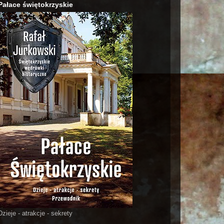
Pałace świętokrzyskie
Dzieje - atrakcje - sekrety