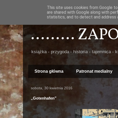
This site uses cookies from Google to 
are shared with Google along with per
statistics, and to detect and address 
......... ZA
książka - przygoda - historia - tajemnica - 
Strona główna
Patronat medialny
sobota, 30 kwietnia 2016
„Gotenhafen”