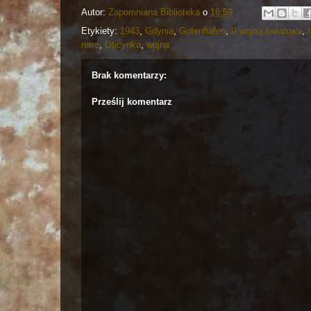
Autor:
Zapomniana Biblioteka
o
16:59
Etykiety:
1943
,
Gdynia
,
Gotenhafen
,
II wojna światowa
,
retro
,
Oficynka
,
wojna
Brak komentarzy:
Prześlij komentarz