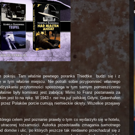
m pokoju. Tam właśnie pewnego poranka Thiedtke budzi się i z
ę w tym właśnie miejscu. Nie potrafi sobie przypomnieć własnego
o odzyskaniu przytomności spostrzega w tym samym pomieszczeniu
łaśnie były komisarz jest zabójcą. Mimo to Franz postanawia za
m jest to na rękę. W 1943 r. nie ma już polskiej Gdyni. Gotenhafen
przez Polaków porcie cumują niemieckie okręty. Wszelkie przejawy
tórego celem jest poznanie prawdy o tym co wydarzyło się w hotelu,
utraconej tożsamości. Autorka przedstawiła zmagania samotnego
ód domów i ulic, po których jeszcze tak niedawno przechadzał się z