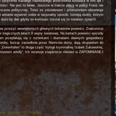
 spojrzenie każdego napotkanego przechodnia wzbudza w nim lęk i
ści. Nie jest to łatwe. Jeszcze w trakcie pracy w policji Franz nie
cenie politycznej. Toteż ze zdziwieniem i przerażeniem obserwuje
t wstanie wyjaśnić sobie w racjonalny sposób. Istnieją osoby, którym
i dużo by dali gdyby ex-komisarz rozstał się ze światem żywych.
nie przeżyć wewnętrznych głównych bohaterów powieści. Znakomicie
w tragicznych latach II wojny światowej. Na kartach powieści epizody
n przeplatają się z rozterkami i dramatami dawnych gospodarzy
bomby, burząc zasiedlone przez Niemców domy, dają okupantom do
 „Gotenhafen” to druga część trylogii kryminalnej Izabeli Żukowskiej,
 miastem anioły”. Ich recenzje znajdziecie również w ZAPOMNIANEJ
omisarz%20Franz%20Thiedtke