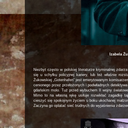
Izabela Ż
Niezbyt często w polskiej literaturze kryminalnej zdarz
się u schyłku policyjnej kariery, lub też właśnie rozs
Żukowskiej „Gotenhafen” jest emerytowanym komisarzem 
cenionego przez przełożonych i podwładnych detektywa 
gdańskim molo. Tuż przed wybuchem II wojny światowej 
Mimo to na własną rękę usiłuje rozwikłać zagadkę ta
cieszyć się spokojnym życiem u boku ukochanej małżon
Zaczyna go oplatać sieć trudnych do wyjaśnienia zdarze