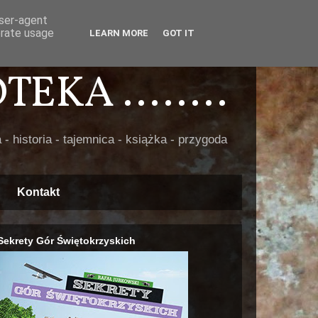
user-agent
erate usage
LEARN MORE
GOT IT
EKA ........
 - historia - tajemnica - książka - przygoda
Kontakt
Sekrety Gór Świętokrzyskich