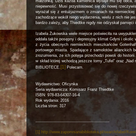
małżonką. Dziś każda kamienica wydaje mu się obca, a
niepewność. Musi przystosować się do nowej rzeczywisto
wyrażał się z entuzjazmem o zmianach na niemieckiej s
zachodzące wokół niego wydarzenia, wielu z nich nie jes
bardzo zależy, aby Thiedtke nigdy nie odzyskał pamięci 
Izabela Żukowska wiele miejsce poświeciła na uwypukle
oddała także posępny i depresyjny klimat Gdyni i okolic 
z życia obecnych niemieckich mieszkańców Gotenhafe
portowego miasta. Spadające z samolotów alianckich 
zrozumienia, że ich potęga przechodzi powoli do historii.
w skład której wchodzą jeszcze tomy „Tufel” oraz „Nad
[1]
BIBLIOTECE.
Polecam.
Wydawnictwo: Oficynka
Seria wydawnicza: Komisarz Franz Thiedtke
ISBN: 978-83-64307-16-4
Rok wydania: 2016
Liczba stron: 317
[1]
http://www.zapomnianabiblioteka.pl/search/label/K