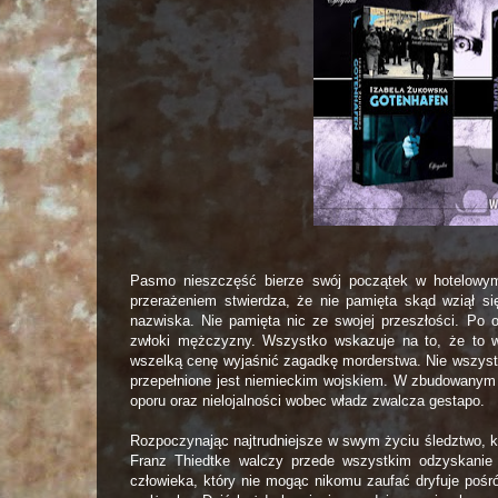
Pasmo nieszczęść bierze swój początek w hotelowy
przerażeniem stwierdza, że nie pamięta skąd wziął si
nazwiska. Nie pamięta nic ze swojej przeszłości. P
zwłoki mężczyzny. Wszystko wskazuje na to, że to w
wszelką cenę wyjaśnić zagadkę morderstwa. Nie wszystki
przepełnione jest niemieckim wojskiem. W zbudowanym 
oporu oraz nielojalności wobec władz zwalcza gestapo.
Rozpoczynając najtrudniejsze w swym życiu śledztwo, k
Franz Thiedtke walczy przede wszystkim odzyskanie 
człowieka, który nie mogąc nikomu zaufać dryfuje pośr