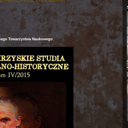
y
,
klasyka
,
Officyna
,
Zofia Urbanowska
kiego Towarzystwa Naukowego