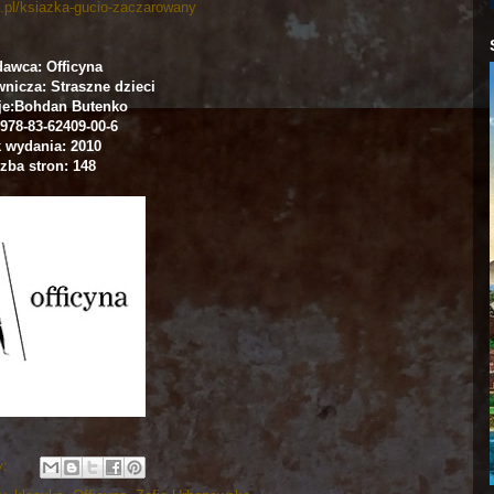
m.pl/ksiazka-gucio-zaczarowany
awca: Officyna
nicza: Straszne dzieci
cje:Bohdan Butenko
978-83-62409-00-6
 wydania: 2010
zba stron: 148
y: