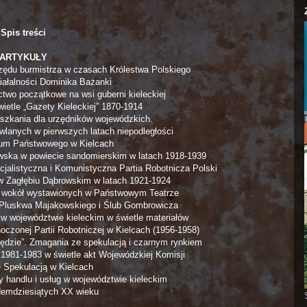
Spis treści
ARTYKUŁY
zędu burmistrza w czasach Królestwa Polskiego
iałalności Dominika Bażanki
ctwo początkowe na wsi guberni kieleckiej
ietle „Gazety Kieleckiej” 1870-1914
ieszkania dla urzędników wojewódzkich.
lanych w pierwszych latach niepodległości
wum Państwowego w Kielcach
wska w powiecie sandomierskim w latach 1918-1939
cjalistyczna i Komunistyczna Partia Robotnicza Polski
 Zagłębiu Dąbrowskim w latach 1921-1924
je wokół wystawionych w Państwowym Teatrze
 Pluskwa Majakowskiego i Ślub Gombrowicza
w województwie kieleckim w świetle materiałów
oczonej Partii Robotniczej w Kielcach (1956-1958)
 będzie”. Zmagania ze spekulacją i czarnym rynkiem
 1981-1983 w świetle akt Wojewódzkiej Komisji
e Spekulacją w Kielcach
y handlu i usług w województwie kieleckim
demdziesiątych XX wieku