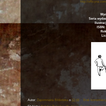
http://officyna.co
Wyd
Seria wydaw
Ilustra
ISBN: 
Rok
Lic
Autor:
Zapomniana Biblioteka
o
12:44
Brak komentarz