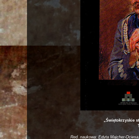
„Świętokrzyskie s
Red. naukowa: Edyta Majcher-Ociesa,