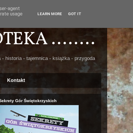
user-agent
erate usage
LEARN MORE
GOT IT
EKA ........
 - historia - tajemnica - książka - przygoda
Kontakt
Sekrety Gór Świętokrzyskich