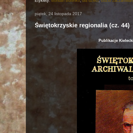
Etykiety:
Bohdan Butenko
,
dla dzieci
,
Gucio zaczarowan
piątek, 24 listopada 2017
Świętokrzyskie regionalia (cz. 44)
Publikacje Kielec