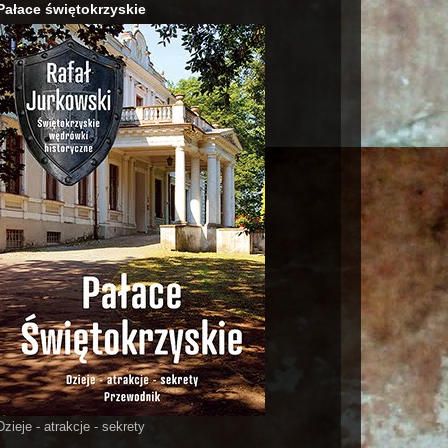
Pałace świętokrzyskie
Dzieje - atrakcje - sekrety