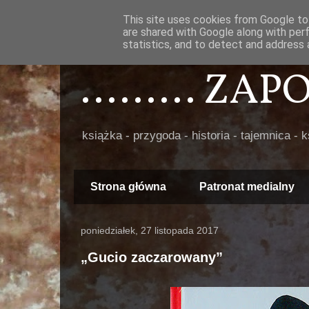
This site uses cookies from Google to 
are shared with Google along with per
statistics, and to detect and address 
......... ZA
książka - przygoda - historia - tajemnica - 
Strona główna
Patronat medialny
poniedziałek, 27 listopada 2017
„Gucio zaczarowany”