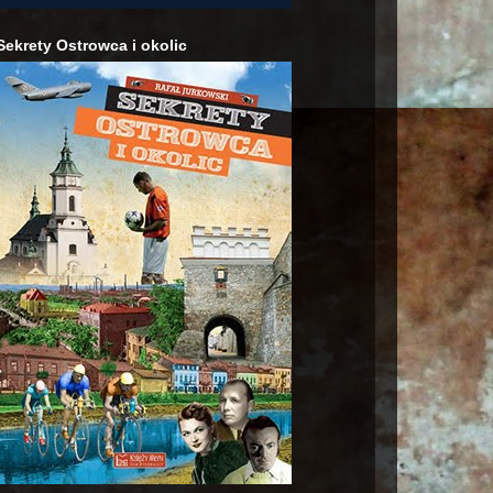
Sekrety Ostrowca i okolic