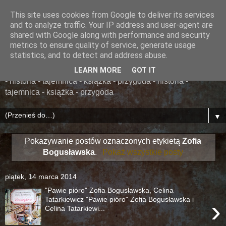
This site uses cookies from Google to deliver its services
......... ZAPOMNIANA
and to analyze traffic. Your IP address and user-agent are
shared with Google along with performance and security
BIBLIOTEKA ........
metrics to ensure quality of service, generate usage
statistics, and to detect and address abuse.
książka - przygoda - historia - tajemnica - książka - przygoda
LEARN MORE
GOT IT
- historia - tajemnica - książka - przygoda - historia -
tajemnica - książka - przygoda
▼
Pokazywanie postów oznaczonych etykietą
Zofia
Bogusławska
.
Pokaż wszystkie posty
piątek, 14 marca 2014
"Pawie pióro" Zofia Bogusławska, Celina
›
Tatarkiewicz "Pawie pióro" Zofia Bogusławska i
Celina Tatarkiewi...