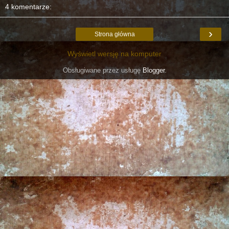
4 komentarze:
›
Strona główna
Wyświetl wersję na komputer
Obsługiwane przez usługę
Blogger
.