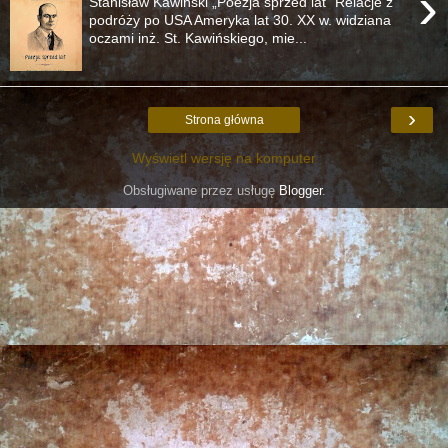
›
Stanisław Kawiński „Poezja sprzed lat” Relacje z
podróży po USA Ameryka lat 30. XX w. widziana
oczami inż. St. Kawińskiego, mie...
›
Strona główna
Wyświetl wersję na komputer
Obsługiwane przez usługę
Blogger
.