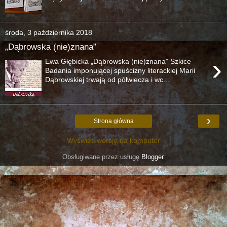
środa, 3 października 2018
„Dąbrowska (nie)znana”
›
Ewa Głębicka „Dąbrowska (nie)znana” Szkice
Badania imponującej spuścizny literackiej Marii
Dąbrowskiej trwają od półwiecza i wc...
›
Strona główna
Wyświetl wersję na komputer
Obsługiwane przez usługę
Blogger
.