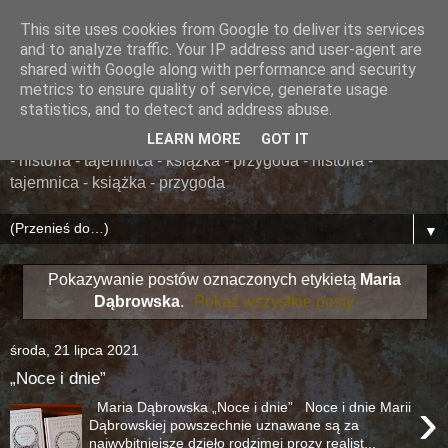
This site uses cookies from Google to deliver its services
......... ZAPOMNIANA
and to analyze traffic. Your IP address and user-agent are
shared with Google along with performance and security
BIBLIOTEKA ........
metrics to ensure quality of service, generate usage
statistics, and to detect and address abuse.
książka - przygoda - historia - tajemnica - książka - przygoda
LEARN MORE
GOT IT
- historia - tajemnica - książka - przygoda - historia -
tajemnica - książka - przygoda
▼
Pokazywanie postów oznaczonych etykietą
Maria
Dąbrowska
.
Pokaż wszystkie posty
środa, 21 lipca 2021
„Noce i dnie”
›
Maria Dąbrowska „Noce i dnie” Noce i dnie Marii
Dąbrowskiej powszechnie uznawane są za
najwybitniejsze dzieło rodzimej prozy realist...